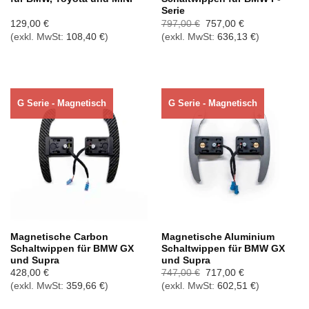
Serie
Ursprünglicher
Aktueller
129,00
€
797,00
€
757,00
€
Preis
Preis
(exkl. MwSt:
108,40
€
)
(exkl. MwSt:
636,13
€
)
war:
ist:
797,00 €
757,00 €.
G Serie - Magnetisch
G Serie - Magnetisch
Nicht vorrätig
Nicht vorrätig
Magnetische Carbon
Magnetische Aluminium
Schaltwippen für BMW GX
Schaltwippen für BMW GX
und Supra
und Supra
Ursprünglicher
Aktueller
428,00
€
747,00
€
717,00
€
Preis
Preis
(exkl. MwSt:
359,66
€
)
(exkl. MwSt:
602,51
€
)
war:
ist:
747,00 €
717,00 €.