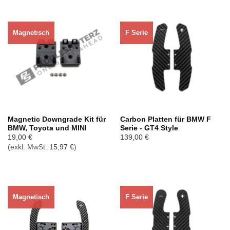
Magnetisch
F Serie
Magnetic Downgrade Kit für
Carbon Platten für BMW F
BMW, Toyota und MINI
Serie - GT4 Style
19,00
€
139,00
€
(exkl. MwSt:
15,97
€
)
Magnetisch
F Serie