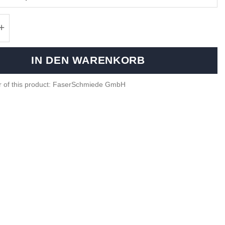
iber paddle shifters - Hyundai i30N, i20N Meng
IN DEN WARENKORB
r of this product: FaserSchmiede GmbH