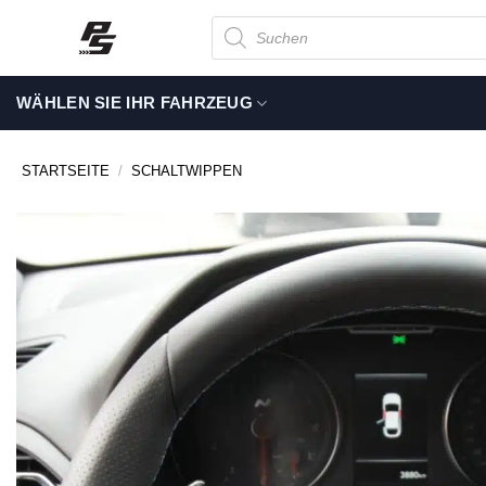
Zum
Suche
nach
Inhalt
Produkten
springen
WÄHLEN SIE IHR FAHRZEUG
STARTSEITE
/
SCHALTWIPPEN