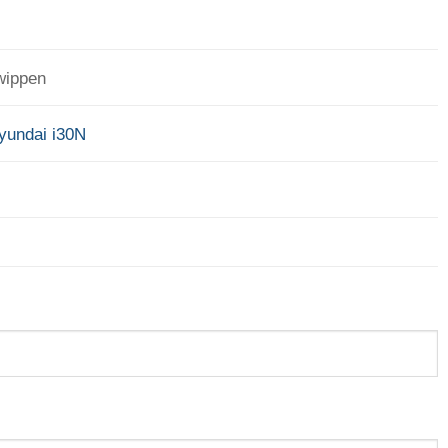
twippen
yundai i30N