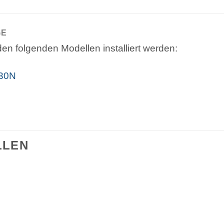
GE
en folgenden Modellen installiert werden:
i30N
LLEN