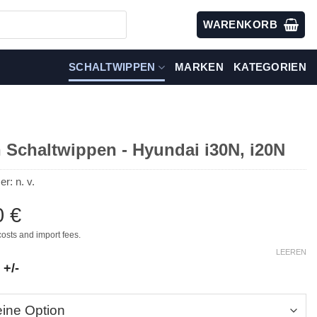
WARENKORB
SCHALTWIPPEN
MARKEN
KATEGORIEN
 Schaltwippen - Hyundai i30N, i20N
er:
n. v.
0
€
costs and import fees.
LEEREN
 +/-