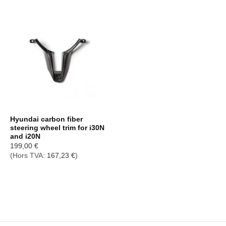
Hyundai carbon fiber
steering wheel trim for i30N
and i20N
199,00
€
(Hors TVA:
167,23
€
)