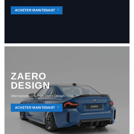
ACHETER MAINTENANT
ZAERO
DESIGN
Aftermarket parts from Zaero Design.
ACHETER MAINTENANT