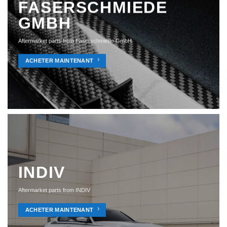
FASERSCHMIEDE
GMBH
Aftermarket parts from Faserschmiede GmbH
ACHETER MAINTENANT
INDIV
Aftermarket parts from INDIV
ACHETER MAINTENANT