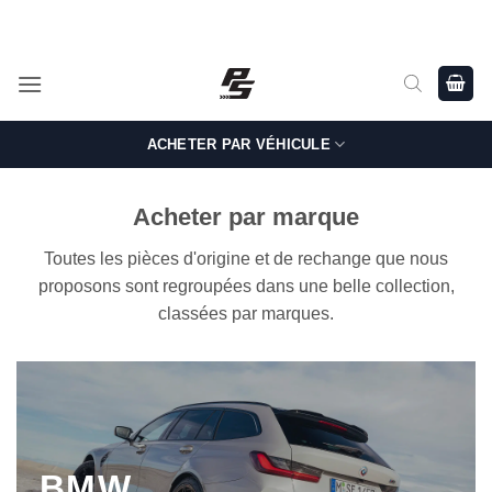
Passer
Shop Genuine, OEM BMW and MINI Parts - Shipping worldwide
from Germany.
au
contenu
ACHETER PAR VÉHICULE
Acheter par marque
Toutes les pièces d'origine et de rechange que nous
proposons sont regroupées dans une belle collection,
classées par marques.
BMW