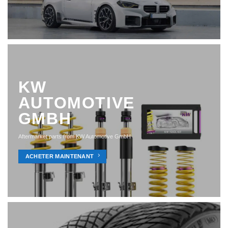
KW
AUTOMOTIVE
GMBH
Aftermarket parts from KW Automotive GmbH
ACHETER MAINTENANT