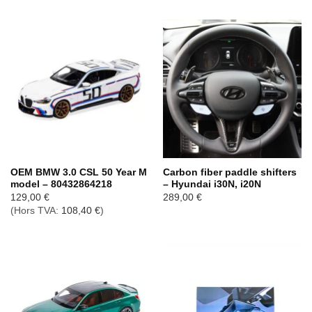
59,00 €
à
69,00 €
OEM BMW 3.0 CSL 50 Year M
Carbon fiber paddle shifters
model – 80432864218
– Hyundai i30N, i20N
129,00
€
289,00
€
(Hors TVA:
108,40
€
)