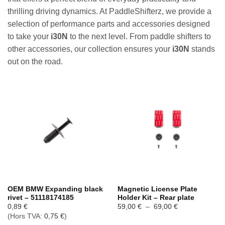
thrilling driving dynamics. At PaddleShifterz, we provide a
selection of performance parts and accessories designed
to take your
i30N
to the next level. From paddle shifters to
other accessories, our collection ensures your
i30N
stands
out on the road.
OEM BMW Expanding black
Magnetic License Plate
rivet – 51118174185
Holder Kit – Rear plate
Plage
0,89
€
59,00
€
–
69,00
€
de
(Hors TVA:
0,75
€
)
prix :