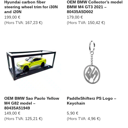
Hyundai carbon fiber
OEM BMW Collector’s model
steering wheel trim for i30N
BMW M4 GT3 2021 –
and i20N
80435A5D002
199,00
€
179,00
€
(Hors TVA:
167,23
€
)
(Hors TVA:
150,42
€
)
OEM BMW Sao Paolo Yellow
PaddleShifterz PS Logo –
M4 G82 model –
Keychain
80435A51949
149,00
€
5,90
€
(Hors TVA:
125,21
€
)
(Hors TVA:
4,96
€
)