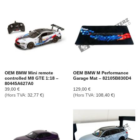
OEM BMW Mini remote
OEM BMW M Performance
controlled M8 GTE 1:18 –
Garage Mat – 82105B830D4
80445A627A0
39,00
€
129,00
€
(Hors TVA:
32,77
€
)
(Hors TVA:
108,40
€
)