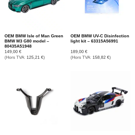
OEM BMW Isle of Man Green
OEM BMW UV-C Disinfection
BMW M3 G80 model –
light kit – 63315A56991
80435A51948
149,00
€
189,00
€
(Hors TVA:
125,21
€
)
(Hors TVA:
158,82
€
)