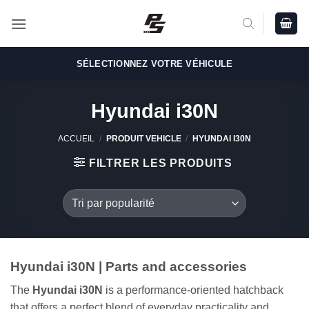
Passer
au
contenu
SÉLECTIONNEZ VOTRE VÉHICULE
Hyundai i30N
ACCUEIL
/
PRODUIT VEHICLE
/
HYUNDAI I30N
FILTRER LES PRODUITS
Hyundai i30N | Parts and accessories
The
Hyundai i30N
is a performance-oriented hatchback
that offers a perfect blend of everyday practicality and