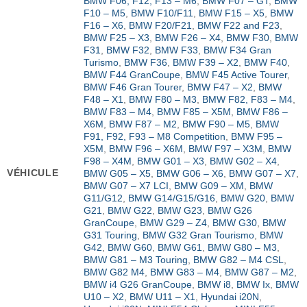
BMW F06, F12, F13 – M6
,
BMW F07 – GT
,
BMW
F10 – M5
,
BMW F10/F11
,
BMW F15 – X5
,
BMW
F16 – X6
,
BMW F20/F21
,
BMW F22 and F23
,
BMW F25 – X3
,
BMW F26 – X4
,
BMW F30
,
BMW
F31
,
BMW F32
,
BMW F33
,
BMW F34 Gran
Turismo
,
BMW F36
,
BMW F39 – X2
,
BMW F40
,
BMW F44 GranCoupe
,
BMW F45 Active Tourer
,
BMW F46 Gran Tourer
,
BMW F47 – X2
,
BMW
F48 – X1
,
BMW F80 – M3
,
BMW F82, F83 – M4
,
BMW F83 – M4
,
BMW F85 – X5M
,
BMW F86 –
X6M
,
BMW F87 – M2
,
BMW F90 – M5
,
BMW
F91, F92, F93 – M8 Competition
,
BMW F95 –
X5M
,
BMW F96 – X6M
,
BMW F97 – X3M
,
BMW
F98 – X4M
,
BMW G01 – X3
,
BMW G02 – X4
,
VÉHICULE
BMW G05 – X5
,
BMW G06 – X6
,
BMW G07 – X7
,
BMW G07 – X7 LCI
,
BMW G09 – XM
,
BMW
G11/G12
,
BMW G14/G15/G16
,
BMW G20
,
BMW
G21
,
BMW G22
,
BMW G23
,
BMW G26
GranCoupe
,
BMW G29 – Z4
,
BMW G30
,
BMW
G31 Touring
,
BMW G32 Gran Tourismo
,
BMW
G42
,
BMW G60
,
BMW G61
,
BMW G80 – M3
,
BMW G81 – M3 Touring
,
BMW G82 – M4 CSL
,
BMW G82 M4
,
BMW G83 – M4
,
BMW G87 – M2
,
BMW i4 G26 GranCoupe
,
BMW i8
,
BMW Ix
,
BMW
U10 – X2
,
BMW U11 – X1
,
Hyundai i20N
,