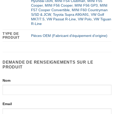
Hyundai i30N
,
MINI F54 Clubman
,
MINI F55
Cooper
,
MINI F56 Cooper
,
MINI F56 GP3
,
MINI
F57 Cooper Convertible
,
MINI F60 Countryman
S/SD & JCW
,
Toyota Supra A90/A91
,
VW Golf
MK7/7.5
,
VW Passat R-Line
,
VW Polo
,
VW Tiguan
R-Line
TYPE DE
Pièces OEM (Fabricant d'équipement d'origine)
PRODUIT
DEMANDE DE RENSEIGNEMENTS SUR LE
PRODUIT
Nom
Email