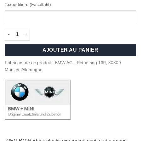
l’expédition. (Facultatif)
quantité de OEM BMW Expanding black rivet - 51118174185
AJOUTER AU PANIER
Fabricant de ce produit : BMW AG - Petuelring 130, 80809
Munich, Allemagne
OEM BMW Black plastic expanding rivet, part number: