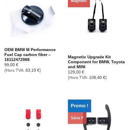
Magnetic
Rupture de stock
OEM BMW M Performance
Fuel Cap carbon fiber –
Magnetic Upgrade Kit
16112472988
Component for BMW, Toyota
99,00
€
and MINI
(Hors TVA:
83,19
€
)
129,00
€
(Hors TVA:
108,40
€
)
Promo !
Série F