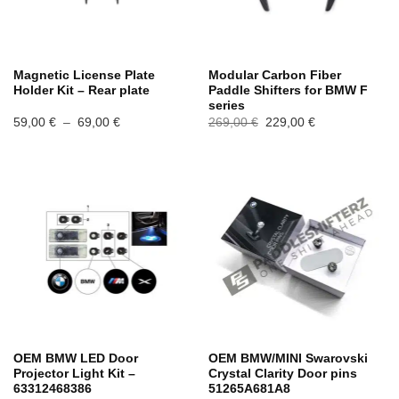
Magnetic License Plate
Modular Carbon Fiber
Holder Kit – Rear plate
Paddle Shifters for BMW F
series
Plage
Le
Le
59,00
€
–
69,00
€
269,00
€
229,00
€
de
prix
prix
prix :
initial
actuel
59,00 €
était :
est :
à
269,00 €.
229,00 €.
69,00 €
OEM BMW LED Door
OEM BMW/MINI Swarovski
Projector Light Kit –
Crystal Clarity Door pins
63312468386
51265A681A8