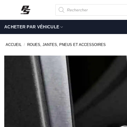
Passer
Recherche
de
au
produits
contenu
ACHETER PAR VÉHICULE
ACCUEIL
/
ROUES, JANTES, PNEUS ET ACCESSOIRES