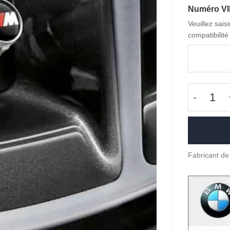
Numéro V
Veuillez sais
compatibilité 
quantité
Fabricant de