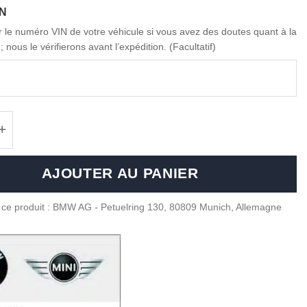
IN
ir le numéro VIN de votre véhicule si vous avez des doutes quant à la
; nous le vérifierons avant l’expédition. (Facultatif)
 de OEM BMW valve caps set of 4 - BMW M log
AJOUTER AU PANIER
 ce produit : BMW AG - Petuelring 130, 80809 Munich, Allemagne