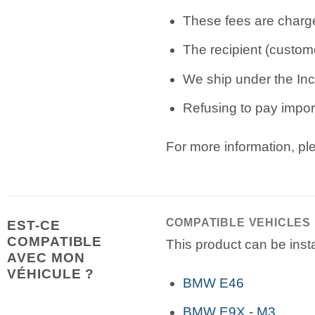
These fees are charge
The recipient (custome
We ship under the Inc
Refusing to pay import
For more information, p
COMPATIBLE VEHICLES
EST-CE
COMPATIBLE
This product can be insta
AVEC MON
VÉHICULE ?
BMW E46
BMW E9X - M3