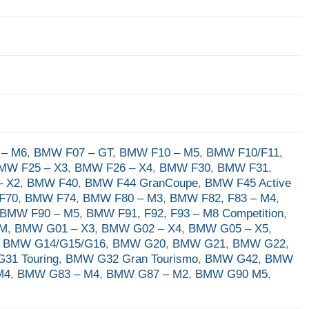
 – M6
,
BMW F07 – GT
,
BMW F10 – M5
,
BMW F10/F11
,
MW F25 – X3
,
BMW F26 – X4
,
BMW F30
,
BMW F31
,
– X2
,
BMW F40
,
BMW F44 GranCoupe
,
BMW F45 Active
F70
,
BMW F74
,
BMW F80 – M3
,
BMW F82, F83 – M4
,
BMW F90 – M5
,
BMW F91, F92, F93 – M8 Competition
,
4M
,
BMW G01 – X3
,
BMW G02 – X4
,
BMW G05 – X5
,
,
BMW G14/G15/G16
,
BMW G20
,
BMW G21
,
BMW G22
,
31 Touring
,
BMW G32 Gran Tourismo
,
BMW G42
,
BMW
M4
,
BMW G83 – M4
,
BMW G87 – M2
,
BMW G90 M5
,