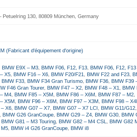
Petuelring 130, 80809 München, Germany
 (Fabricant d'équipement d'origine)
,
BMW E9X – M3
,
BMW F06, F12, F13
,
BMW F06, F12, F13
– X5
,
BMW F16 – X6
,
BMW F20/F21
,
BMW F22 and F23
,
B
,
BMW F33
,
BMW F34 Gran Turismo
,
BMW F36
,
BMW F39 
W F46 Gran Tourer
,
BMW F47 – X2
,
BMW F48 – X1
,
BMW 
– M4
,
BMW F85 – X5M
,
BMW F86 – X6M
,
BMW F87 – M2
,
– X5M
,
BMW F96 – X6M
,
BMW F97 – X3M
,
BMW F98 – X
– X6
,
BMW G07 – X7
,
BMW G07 – X7 LCI
,
BMW G11/G12
,
BMW G26 GranCoupe
,
BMW G29 – Z4
,
BMW G30
,
BMW G
,
BMW G81 – M3 Touring
,
BMW G82 – M4 CSL
,
BMW G82 
 M5
,
BMW i4 G26 GranCoupe
,
BMW i8