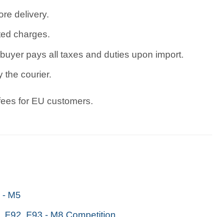
re delivery.
ated charges.
uyer pays all taxes and duties upon import.
 the courier.
 fees for EU customers.
- M5
F92, F93 - M8 Competition