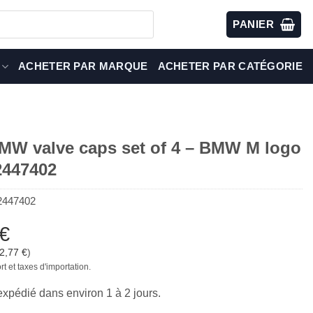
PANIER
ACHETER PAR MARQUE
ACHETER PAR CATÉGORIE
W valve caps set of 4 – BMW M logo
2447402
2447402
€
2,77
€
)
rt et taxes d'importation.
 expédié dans environ 1 à 2 jours.