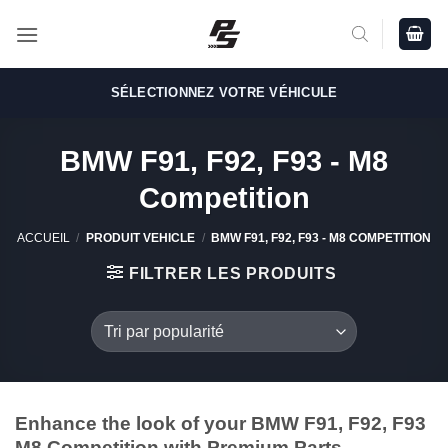
Passer
au
contenu
SÉLECTIONNEZ VOTRE VÉHICULE
BMW F91, F92, F93 - M8
Competition
ACCUEIL
/
PRODUIT VEHICLE
/
BMW F91, F92, F93 - M8 COMPETITION
FILTRER LES PRODUITS
Enhance the look of your BMW F91, F92, F93
M8 Competition with Premium Parts