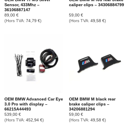
Sensor, 433Mhz –
caliper clips – 34306884799
36106887147
89,00
€
59,00
€
(Hors TVA:
74,79
€
)
(Hors TVA:
49,58
€
)
OEM BMW Advanced Car Eye
OEM BMW M black rear
3.0 Pro with display –
brake caliper clips –
66215A44493
34206881294
539,00
€
59,00
€
(Hors TVA:
452,94
€
)
(Hors TVA:
49,58
€
)