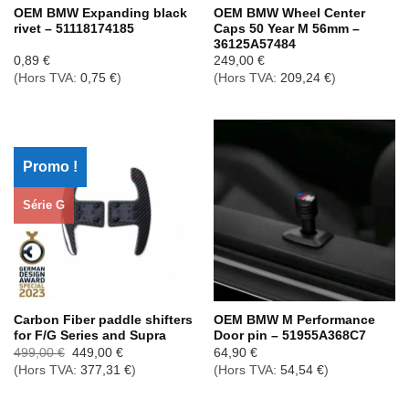
OEM BMW Expanding black
OEM BMW Wheel Center
rivet – 51118174185
Caps 50 Year M 56mm –
36125A57484
0,89
€
249,00
€
(Hors TVA:
0,75
€
)
(Hors TVA:
209,24
€
)
Promo !
Série G
Carbon Fiber paddle shifters
OEM BMW M Performance
for F/G Series and Supra
Door pin – 51955A368C7
Le
Le
499,00
€
449,00
€
64,90
€
prix
prix
(Hors TVA:
377,31
€
)
(Hors TVA:
54,54
€
)
initial
actuel
était :
est :
499,00 €.
449,00 €.