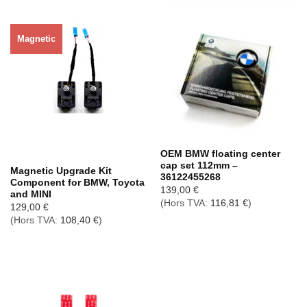
Magnetic
Rupture de stock
OEM BMW floating center
cap set 112mm –
Magnetic Upgrade Kit
36122455268
Component for BMW, Toyota
139,00
€
and MINI
(Hors TVA:
116,81
€
)
129,00
€
(Hors TVA:
108,40
€
)