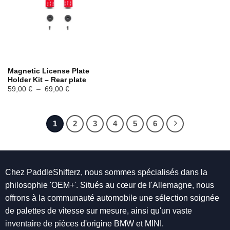
Magnetic License Plate
Holder Kit – Rear plate
Plage
59,00
€
–
69,00
€
de
prix :
59,00 €
à
69,00 €
1
2
3
4
5
6
Chez PaddleShifterz, nous sommes spécialisés dans la
philosophie 'OEM+'. Situés au cœur de l'Allemagne, nous
offrons à la communauté automobile une sélection soignée
de palettes de vitesse sur mesure, ainsi qu'un vaste
inventaire de pièces d'origine BMW et MINI.