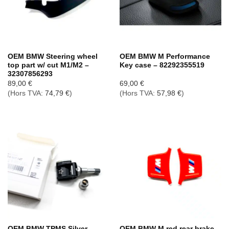
OEM BMW Steering wheel
OEM BMW M Performance
top part w/ cut M1/M2 –
Key case – 82292355519
32307856293
89,00
€
69,00
€
(Hors TVA:
74,79
€
)
(Hors TVA:
57,98
€
)
OEM BMW TPMS Silver
OEM BMW M red rear brake