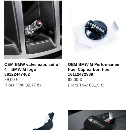
OEM BMW valve caps set of
OEM BMW M Performance
4 – BMW M logo –
Fuel Cap carbon fiber –
36122447402
16112472988
39,00
€
99,00
€
(Hors TVA:
32,77
€
)
(Hors TVA:
83,19
€
)