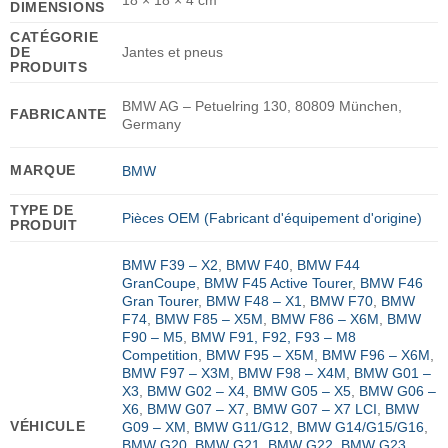
18 × 18 × 4 cm
DIMENSIONS
CATÉGORIE
DE
Jantes et pneus
PRODUITS
BMW AG – Petuelring 130, 80809 München,
FABRICANTE
Germany
MARQUE
BMW
TYPE DE
Pièces OEM (Fabricant d'équipement d'origine)
PRODUIT
BMW F39 – X2
,
BMW F40
,
BMW F44
GranCoupe
,
BMW F45 Active Tourer
,
BMW F46
Gran Tourer
,
BMW F48 – X1
,
BMW F70
,
BMW
F74
,
BMW F85 – X5M
,
BMW F86 – X6M
,
BMW
F90 – M5
,
BMW F91, F92, F93 – M8
Competition
,
BMW F95 – X5M
,
BMW F96 – X6M
,
BMW F97 – X3M
,
BMW F98 – X4M
,
BMW G01 –
X3
,
BMW G02 – X4
,
BMW G05 – X5
,
BMW G06 –
X6
,
BMW G07 – X7
,
BMW G07 – X7 LCI
,
BMW
VÉHICULE
G09 – XM
,
BMW G11/G12
,
BMW G14/G15/G16
,
BMW G20
,
BMW G21
,
BMW G22
,
BMW G23
,