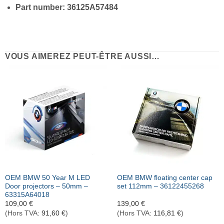
Part number: 36125A57484
VOUS AIMEREZ PEUT-ÊTRE AUSSI…
OEM BMW 50 Year M LED
OEM BMW floating center cap
Door projectors – 50mm –
set 112mm – 36122455268
63315A64018
109,00
€
139,00
€
(Hors TVA:
91,60
€
)
(Hors TVA:
116,81
€
)