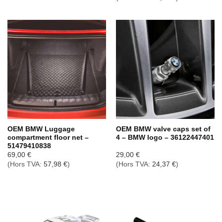
prix :
59,00 €
à
69,00 €
OEM BMW Luggage
OEM BMW valve caps set of
compartment floor net –
4 – BMW logo – 36122447401
51479410838
69,00
€
29,00
€
(Hors TVA:
57,98
€
)
(Hors TVA:
24,37
€
)