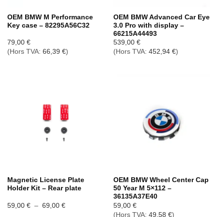
OEM BMW M Performance
OEM BMW Advanced Car Eye
Key case – 82295A56C32
3.0 Pro with display –
66215A44493
79,00
€
539,00
€
(Hors TVA:
66,39
€
)
(Hors TVA:
452,94
€
)
Magnetic License Plate
OEM BMW Wheel Center Cap
Holder Kit – Rear plate
50 Year M 5×112 –
36135A37E40
Plage
59,00
€
–
69,00
€
59,00
€
de
(Hors TVA:
49,58
€
)