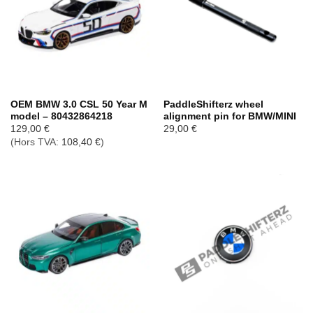
OEM BMW 3.0 CSL 50 Year M
PaddleShifterz wheel
model – 80432864218
alignment pin for BMW/MINI
129,00
€
29,00
€
(Hors TVA:
108,40
€
)