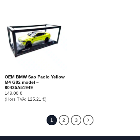
OEM BMW Sao Paolo Yellow
M4 G82 model –
80435A51949
149,00
€
(Hors TVA:
125,21
€
)
1
2
3