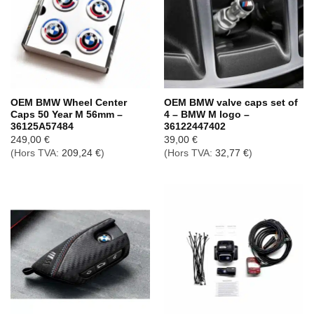
OEM BMW Wheel Center
OEM BMW valve caps set of
Caps 50 Year M 56mm –
4 – BMW M logo –
36125A57484
36122447402
249,00
€
39,00
€
(Hors TVA:
209,24
€
)
(Hors TVA:
32,77
€
)