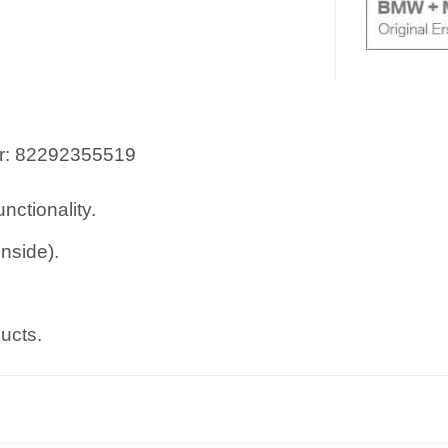
r: 82292355519
nctionality.
inside).
ucts.