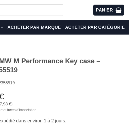
PANIER
ACHETER PAR MARQUE
ACHETER PAR CATÉGORIE
W M Performance Key case –
55519
2355519
€
7,98
€
)
rt et taxes d'importation.
 expédié dans environ 1 à 2 jours.