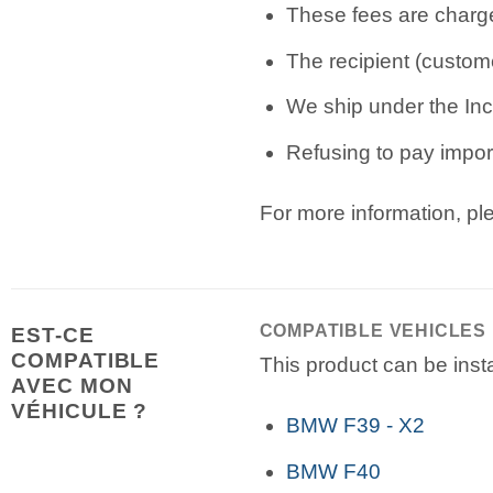
These fees are charge
The recipient (custome
We ship under the Inc
Refusing to pay import
For more information, p
COMPATIBLE VEHICLES
EST-CE
COMPATIBLE
This product can be insta
AVEC MON
VÉHICULE ?
BMW F39 - X2
BMW F40