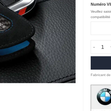
Numéro V
Veuillez sais
compatibilité 
quantit
Fabricant de