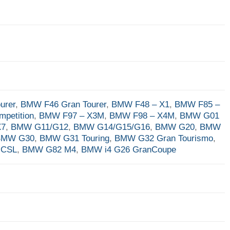
urer
,
BMW F46 Gran Tourer
,
BMW F48 – X1
,
BMW F85 –
petition
,
BMW F97 – X3M
,
BMW F98 – X4M
,
BMW G01
X7
,
BMW G11/G12
,
BMW G14/G15/G16
,
BMW G20
,
BMW
BMW G30
,
BMW G31 Touring
,
BMW G32 Gran Tourismo
,
 CSL
,
BMW G82 M4
,
BMW i4 G26 GranCoupe