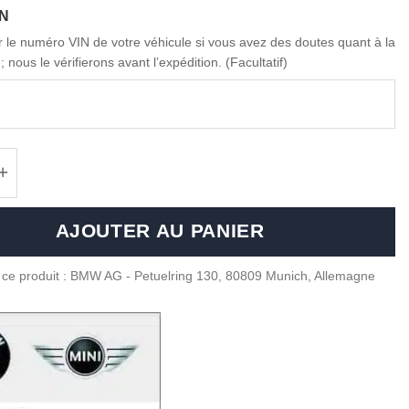
IN
ir le numéro VIN de votre véhicule si vous avez des doutes quant à la
; nous le vérifierons avant l’expédition. (Facultatif)
é de OEM BMW M Performance Key case - 8229
AJOUTER AU PANIER
 ce produit : BMW AG - Petuelring 130, 80809 Munich, Allemagne