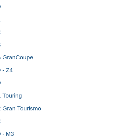
0
1
2
3
 GranCoupe
- Z4
0
Touring
Gran Tourismo
2
 - M3