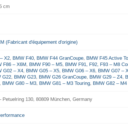
 5 cm
 (Fabricant d'équipement d'origine)
– X2
,
BMW F40
,
BMW F44 GranCoupe
,
BMW F45 Active To
 F86 – X6M
,
BMW F90 – M5
,
BMW F91, F92, F93 – M8 Com
 G02 – X4
,
BMW G05 – X5
,
BMW G06 – X6
,
BMW G07 – 
 G22
,
BMW G23
,
BMW G26 GranCoupe
,
BMW G29 – Z4
,
,
BMW G80 – M3
,
BMW G81 – M3 Touring
,
BMW G82 – M4
Petuelring 130, 80809 München, Germany
erformance