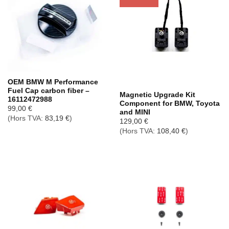
Rupture de stock
OEM BMW M Performance
Fuel Cap carbon fiber –
Magnetic Upgrade Kit
16112472988
Component for BMW, Toyota
99,00
€
and MINI
(Hors TVA:
83,19
€
)
129,00
€
(Hors TVA:
108,40
€
)