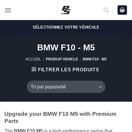
Passer
au
contenu
SÉLECTIONNEZ VOTRE VÉHICULE
BMW F10 - M5
ACCUEIL
/
PRODUIT VEHICLE
/
BMW F10 - M5
FILTRER LES PRODUITS
Upgrade your BMW F10 M5 with Premium
Parts
The
BMW F10 M5
is a high-performance sedan that