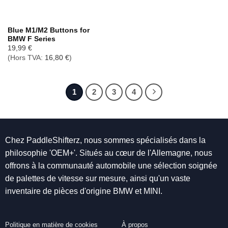
Blue M1/M2 Buttons for
BMW F Series
19,99
€
(Hors TVA:
16,80
€
)
1
2
3
4
Chez PaddleShifterz, nous sommes spécialisés dans la
philosophie 'OEM+'. Situés au cœur de l'Allemagne, nous
offrons à la communauté automobile une sélection soignée
de palettes de vitesse sur mesure, ainsi qu'un vaste
inventaire de pièces d'origine BMW et MINI.
Politique en matière de cookies
À propos