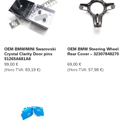
OEM BMW/MINI Swarovski
OEM BMW Steering Wheel
Crystal Clarity Door pins
Rear Cover – 32307848270
51265A681A8
99,00
€
69,00
€
(Hors TVA:
83,19
€
)
(Hors TVA:
57,98
€
)