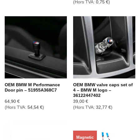
(Hors TVA:
0,75
€
)
OEM BMW M Performance
OEM BMW valve caps set of
Door pin – 51955A368C7
4 – BMW M logo –
36122447402
64,90
€
39,00
€
(Hors TVA:
54,54
€
)
(Hors TVA:
32,77
€
)
Magnetic