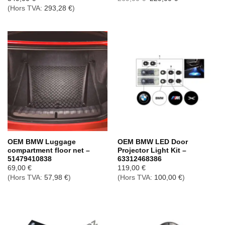
prix
prix
(Hors TVA:
293,28
€
)
initial
actuel
était :
est :
269,00 €.
229,00 €.
OEM BMW Luggage
OEM BMW LED Door
compartment floor net –
Projector Light Kit –
51479410838
63312468386
69,00
€
119,00
€
(Hors TVA:
57,98
€
)
(Hors TVA:
100,00
€
)