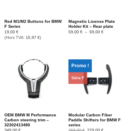
Red M1/M2 Buttons for BMW
Magnetic License Plate
F Series
Holder Kit – Rear plate
Plage
19,00
€
59,00
€
–
69,00
€
de
(Hors TVA:
15,97
€
)
prix :
59,00 €
à
69,00 €
Promo !
Série F
OEM BMW M Performance
Modular Carbon Fiber
Carbon steering trim –
Paddle Shifters for BMW F
32302413480
series
Le
Le
349,00
€
269,00
€
229,00
€