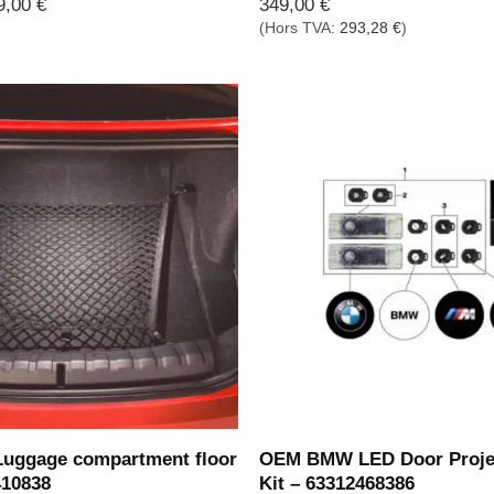
Plage
9,00
€
349,00
€
de
(Hors TVA:
293,28
€
)
prix :
59,00 €
à
69,00 €
ggage compartment floor
OEM BMW LED Door Projec
410838
Kit – 63312468386