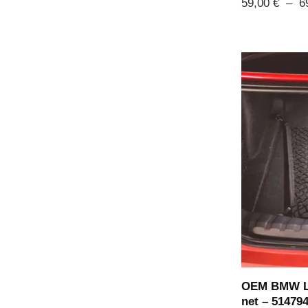
59,00
€
–
6
OEM BMW Lu
net – 51479