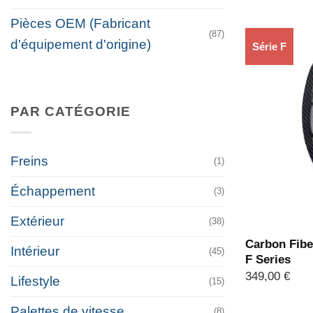
Pièces OEM (Fabricant
(87)
d'équipement d'origine)
Série F
PAR CATÉGORIE
Freins
(1)
Échappement
(3)
Extérieur
(38)
Carbon Fibe
Intérieur
(45)
F Series
349,00
€
Lifestyle
(15)
Palettes de vitesse
(8)