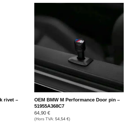
 rivet –
OEM BMW M Performance Door pin –
51955A368C7
64,90
€
(Hors TVA:
54,54
€
)