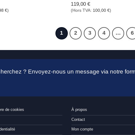
119,00
€
98
€
)
(Hors TVA:
100,00
€
)
1
2
3
4
…
6
 cherchez ? Envoyez-nous un message via notre form
ère de cookies
À propos
Contact
dentialité
Mon compte