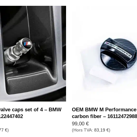
lve caps set of 4 – BMW
OEM BMW M Performance 
122447402
carbon fiber – 1611247298
99,00
€
77
€
)
(Hors TVA:
83,19
€
)