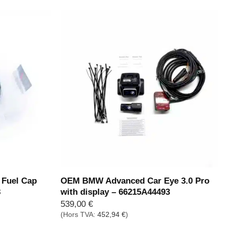
Fuel Cap
OEM BMW Advanced Car Eye 3.0 Pro
8
with display – 66215A44493
539,00
€
(Hors TVA:
452,94
€
)