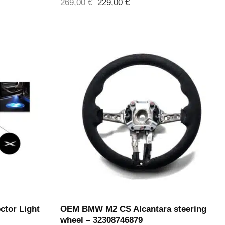
Le
Le
269,00
€
229,00
€
prix
prix
initial
actuel
était :
est :
269,00 €.
229,00 €.
tor Light
OEM BMW M2 CS Alcantara steering
wheel – 32308746879