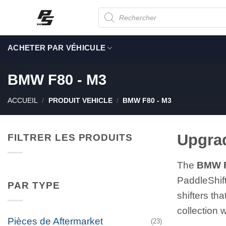
Passer
Recherche
de
au
produits
contenu
ACHETER PAR VÉHICULE
BMW F80 - M3
ACCUEIL
/
PRODUIT VEHICLE
/
BMW F80 - M3
Upgra
FILTRER LES PRODUITS
The
BMW 
PaddleShift
PAR TYPE
shifters t
collection 
Pièces de Aftermarket
(23)