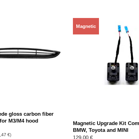
Magnetic
Rupture de stock
de gloss carbon fiber
 for M3/M4 hood
Magnetic Upgrade Kit Com
BMW, Toyota and MINI
,47
€
)
129,00
€