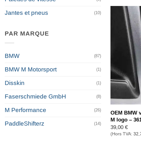
Jantes et pneus
(10)
PAR MARQUE
BMW
(87)
BMW M Motorsport
(1)
Disskin
(1)
Faserschmiede GmbH
(8)
M Performance
(26)
OEM BMW va
M logo – 36
PaddleShifterz
(14)
39,00
€
(Hors TVA:
32,