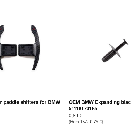
r paddle shifters for BMW
OEM BMW Expanding black
51118174185
0,89
€
(Hors TVA:
0,75
€
)