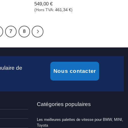
549,00
€
(Hors TVA:
461,34
€
)
7
8
ulaire de
Nous contacter
Catégories populaires
Les meilleures palettes de vitesse pour BMW, MINI,
Toyota