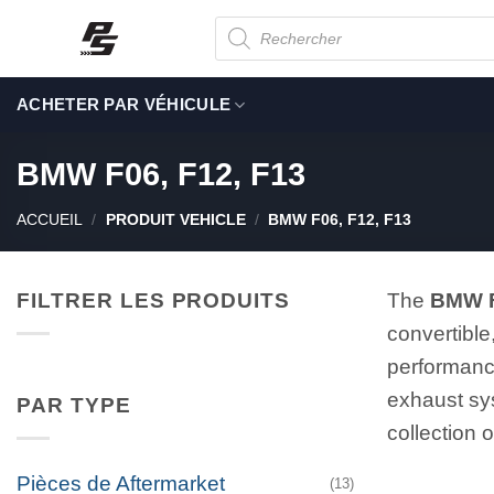
Passer
Recherche
de
au
produits
contenu
ACHETER PAR VÉHICULE
BMW F06, F12, F13
ACCUEIL
/
PRODUIT VEHICLE
/
BMW F06, F12, F13
FILTRER LES PRODUITS
The
BMW F
convertible
performanc
exhaust sy
PAR TYPE
collection 
Pièces de Aftermarket
(13)