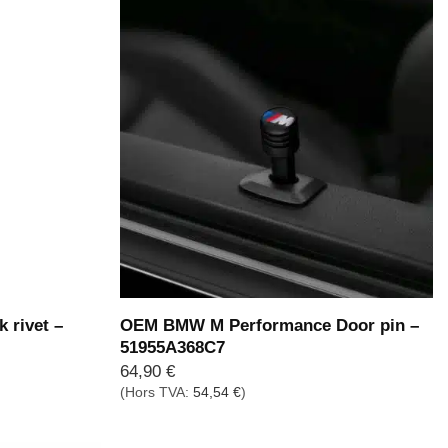
 rivet –
OEM BMW M Performance Door pin –
51955A368C7
64,90
€
(Hors TVA:
54,54
€
)