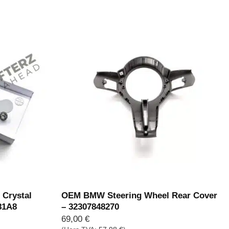
initial
actuel
était :
est :
269,00 €.
229,00 €.
Crystal
OEM BMW Steering Wheel Rear Cover
81A8
– 32307848270
69,00
€