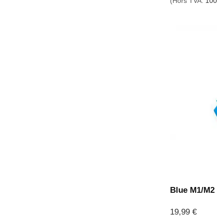
(Hors TVA:
100
Blue M1/M2 
19,99
€