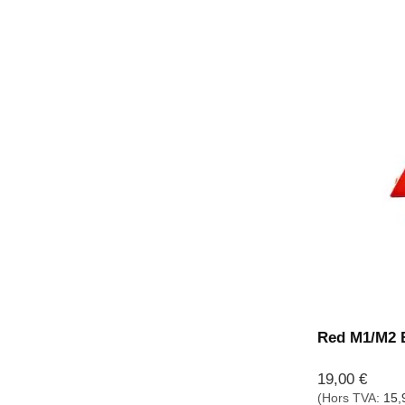
Red M1/M2 B
19,00
€
(Hors TVA:
15,