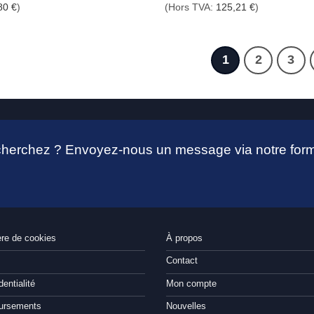
80
€
)
(Hors TVA:
125,21
€
)
1
2
3
 cherchez ? Envoyez-nous un message via notre form
ère de cookies
À propos
Contact
dentialité
Mon compte
oursements
Nouvelles