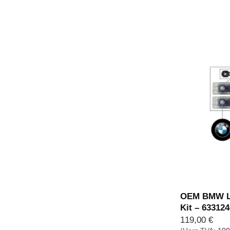
OEM BMW LE
Kit – 63312
119,00
€