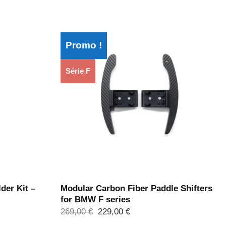
Promo !
Série F
der Kit –
Modular Carbon Fiber Paddle Shifters
for BMW F series
Le
Le
269,00
€
229,00
€
prix
prix