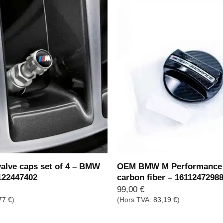
lve caps set of 4 – BMW
OEM BMW M Performance 
122447402
carbon fiber – 1611247298
99,00
€
77
€
)
(Hors TVA:
83,19
€
)