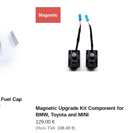
Magnetic
Rupture de stock
Fuel Cap
8
Magnetic Upgrade Kit Component for
BMW, Toyota and MINI
129,00
€
(Hors TVA:
108,40
€
)