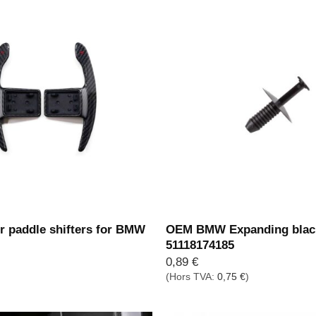
r paddle shifters for BMW
OEM BMW Expanding black
51118174185
0,89
€
(Hors TVA:
0,75
€
)