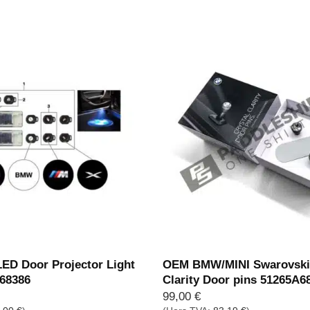
prix :
59,00 €
à
69,00 €
D Door Projector Light
OEM BMW/MINI Swarovski 
468386
Clarity Door pins 51265A6
99,00
€