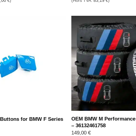
,00
€
)
(Hors TVA:
83,19
€
)
OEM BMW M Performance
Buttons for BMW F Series
– 36132461758
149,00
€