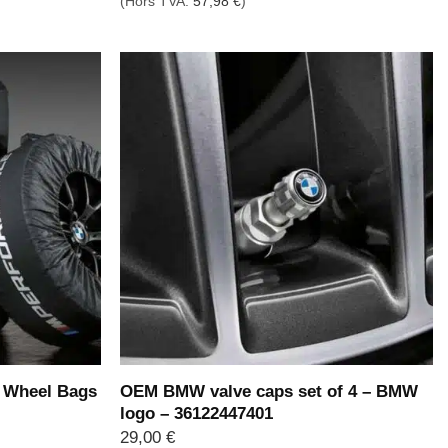
(Hors TVA:
57,98
€
)
 Wheel Bags
OEM BMW valve caps set of 4 – BMW
logo – 36122447401
29,00
€