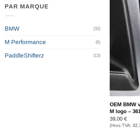
PAR MARQUE
BMW
(32)
M Performance
(6)
PaddleShifterz
(13)
OEM BMW va
M logo – 36
39,00
€
(Hors TVA:
32,