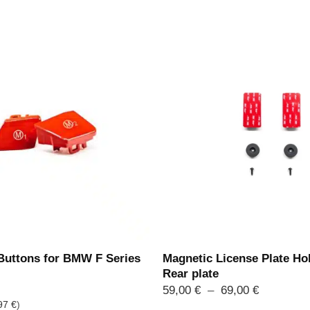
Magnetic License Plate Hol
uttons for BMW F Series
Rear plate
Plage
59,00
€
–
69,00
€
de
97
€
)