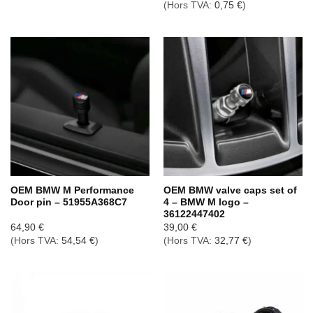
(Hors TVA:
0,75
€
)
OEM BMW M Performance
OEM BMW valve caps set of
Door pin – 51955A368C7
4 – BMW M logo –
36122447402
64,90
€
39,00
€
(Hors TVA:
54,54
€
)
(Hors TVA:
32,77
€
)