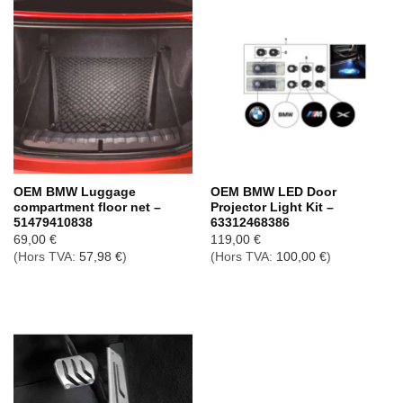
OEM BMW Luggage
OEM BMW LED Door
compartment floor net –
Projector Light Kit –
51479410838
63312468386
69,00
€
119,00
€
(Hors TVA:
57,98
€
)
(Hors TVA:
100,00
€
)