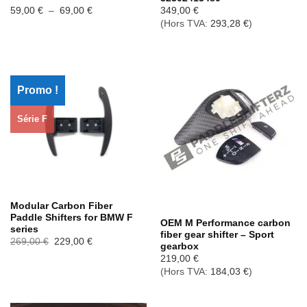
Plage
59,00
€
–
69,00
€
349,00
€
de
(Hors TVA:
293,28
€
)
prix :
59,00 €
à
69,00 €
Promo !
Série F
Rupture de stock
Modular Carbon Fiber
Paddle Shifters for BMW F
OEM M Performance carbon
series
fiber gear shifter – Sport
Le
Le
269,00
€
229,00
€
gearbox
prix
prix
initial
actuel
219,00
€
était :
est :
(Hors TVA:
184,03
€
)
269,00 €.
229,00 €.