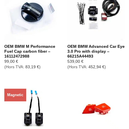
OEM BMW M Performance
OEM BMW Advanced Car Eye
Fuel Cap carbon fiber –
3.0 Pro with display –
16112472988
66215A44493
99,00
€
539,00
€
(Hors TVA:
83,19
€
)
(Hors TVA:
452,94
€
)
Magnetic