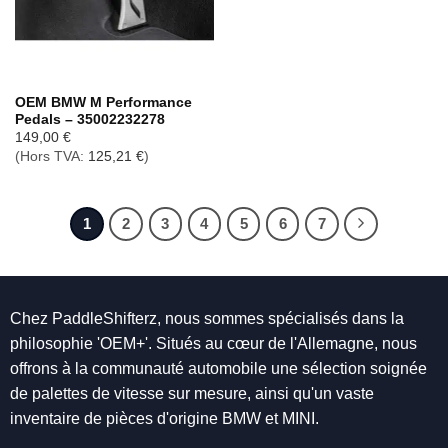
OEM BMW M Performance
Pedals – 35002232278
149,00
€
(Hors TVA:
125,21
€
)
1
2
3
4
5
6
7
Chez PaddleShifterz, nous sommes spécialisés dans la
philosophie 'OEM+'. Situés au cœur de l'Allemagne, nous
offrons à la communauté automobile une sélection soignée
de palettes de vitesse sur mesure, ainsi qu'un vaste
inventaire de pièces d'origine BMW et MINI.