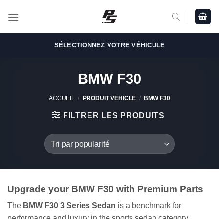
Passer
au
contenu
SÉLECTIONNEZ VOTRE VÉHICULE
BMW F30
ACCUEIL
/
PRODUIT VEHICLE
/
BMW F30
FILTRER LES PRODUITS
Upgrade your BMW F30 with Premium Parts
The
BMW F30 3 Series Sedan
is a benchmark for
performance and luxury in the sports sedan category.