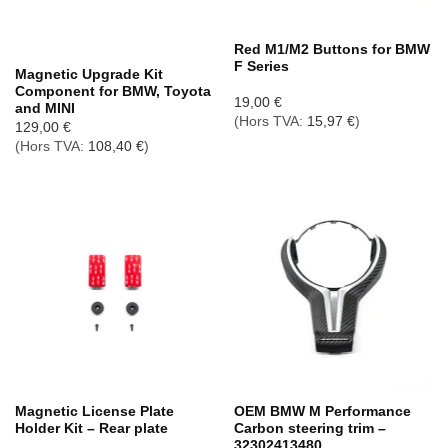
Rupture de stock
Red M1/M2 Buttons for BMW
F Series
Magnetic Upgrade Kit
Component for BMW, Toyota
19,00
€
and MINI
(Hors TVA:
15,97
€
)
129,00
€
(Hors TVA:
108,40
€
)
Magnetic License Plate
OEM BMW M Performance
Holder Kit – Rear plate
Carbon steering trim –
32302413480