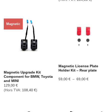
Magnetic
Rupture de stock
Magnetic License Plate
Holder Kit – Rear plate
Magnetic Upgrade Kit
Component for BMW, Toyota
Plage
59,00
€
–
69,00
€
and MINI
de
129,00
€
prix :
59,00 €
(Hors TVA:
108,40
€
)
à
69,00 €