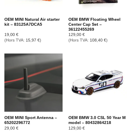
OEM MINI Natural Air starter
OEM BMW Floating Wheel
kit – 83125A7DCA5
Center Cap Set –
36122455269
19,00
€
129,00
€
(Hors TVA:
15,97
€
)
(Hors TVA:
108,40
€
)
OEM MINI Sport Antenna –
OEM BMW 3.0 CSL 50 Year M
65202296772
model – 80432864218
29,00
€
129,00
€