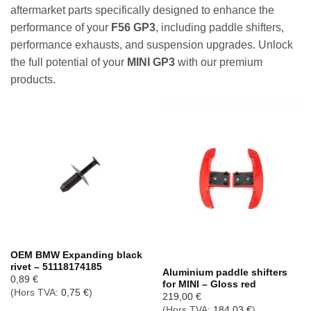
aftermarket parts specifically designed to enhance the
performance of your
F56 GP3
, including paddle shifters,
performance exhausts, and suspension upgrades. Unlock
the full potential of your
MINI GP3
with our premium
products.
Rupture de stock
OEM BMW Expanding black
rivet – 51118174185
Aluminium paddle shifters
0,89
€
for MINI – Gloss red
(Hors TVA:
0,75
€
)
219,00
€
(Hors TVA:
184,03
€
)