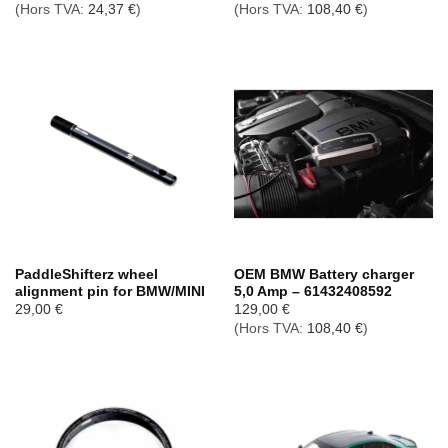
(Hors TVA:
24,37
€
)
(Hors TVA:
108,40
€
)
PaddleShifterz wheel
OEM BMW Battery charger
alignment pin for BMW/MINI
5,0 Amp – 61432408592
29,00
€
129,00
€
(Hors TVA:
108,40
€
)