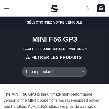
Passer
au
contenu
SÉLECTIONNEZ VOTRE VÉHICULE
MINI F56 GP3
ACCUEIL
/
PRODUIT VEHICLE
/
MINI F56 GP3
FILTRER LES PRODUITS
The
MINI F56 GP3
is the ultimate high-performance
version of the MINI Cooper, offering race-inspired power
and handling. At PaddleShifterz, we provide a range of