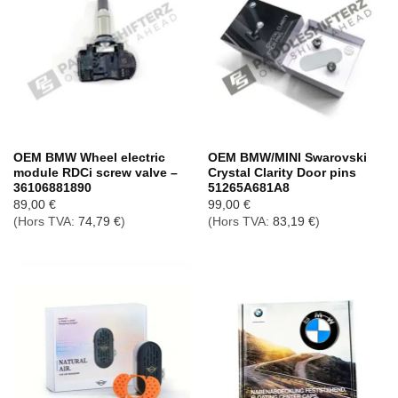
OEM BMW Wheel electric
OEM BMW/MINI Swarovski
module RDCi screw valve –
Crystal Clarity Door pins
36106881890
51265A681A8
89,00
€
99,00
€
(Hors TVA:
74,79
€
)
(Hors TVA:
83,19
€
)