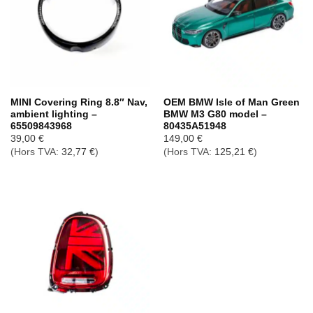
MINI Covering Ring 8.8″ Nav,
OEM BMW Isle of Man Green
ambient lighting –
BMW M3 G80 model –
65509843968
80435A51948
39,00
€
149,00
€
(Hors TVA:
32,77
€
)
(Hors TVA:
125,21
€
)