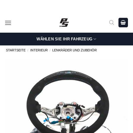
Zum
Shop Genuine, OEM BMW and MINI Parts - Shipping worldwide
from Germany.
Inhalt
springen
WÄHLEN SIE IHR FAHRZEUG
STARTSEITE
/
INTERIEUR
/
LENKRÄDER UND ZUBEHÖR