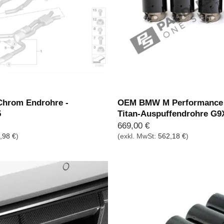
hrom Endrohre -
OEM BMW M Performance 
5
Titan-Auspuffendrohre G9
669,00
€
,98
€
)
(exkl. MwSt:
562,18
€
)