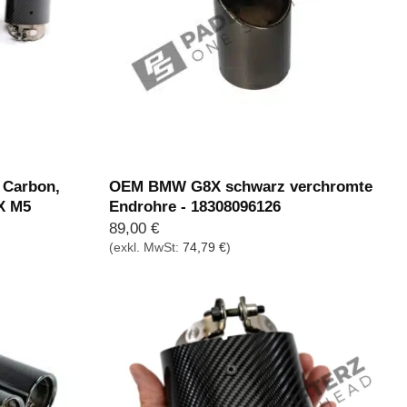
Carbon,
OEM BMW G8X schwarz verchromte
X M5
Endrohre - 18308096126
89,00
€
(exkl. MwSt:
74,79
€
)