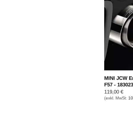
MINI JCW E
F57 - 18302
119,00
€
(exkl. MwSt:
10