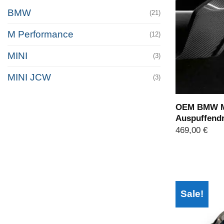
BMW
(21)
M Performance
(12)
MINI
(3)
MINI JCW
(3)
OEM BMW M
Auspuffendr
469,00
€
Sale!