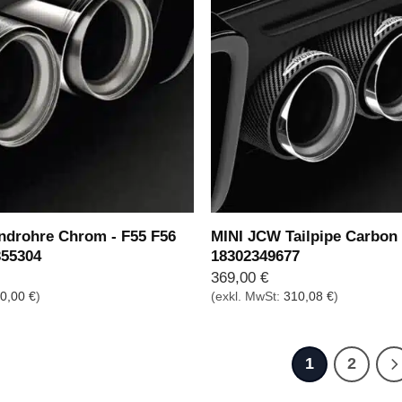
ndrohre Chrom - F55 F56
MINI JCW Tailpipe Carbon 
355304
18302349677
369,00
€
0,00
€
)
(exkl. MwSt:
310,08
€
)
1
2