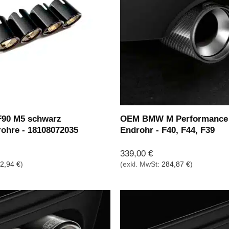
90 M5 schwarz
OEM BMW M Performance
ohre - 18108072035
Endrohr - F40, F44, F39
339,00
€
2,94
€
)
(exkl. MwSt:
284,87
€
)