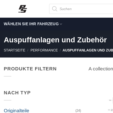
Zum
Suche
nach
Inhalt
Produkten
springen
WÄHLEN SIE IHR FAHRZEUG
Auspuffanlagen und Zubehör
STARTSEITE
/
PERFORMANCE
/
AUSPUFFANLAGEN UND ZU
PRODUKTE FILTERN
A collecti
NACH TYP
Originalteile
(24)