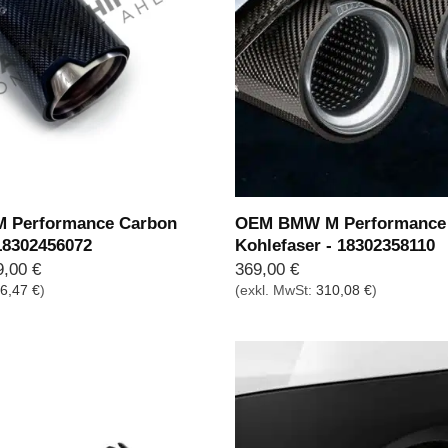
 Performance Carbon
OEM BMW M Performance
18302456072
Kohlefaser - 18302358110
prünglicher
Aktueller
9,00
€
369,00
€
is
Preis
6,47
€
)
(exkl. MwSt:
310,08
€
)
:
ist:
,00 €
329,00 €.