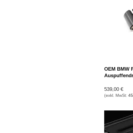
OEM BMW F
Auspuffendr
539,00
€
(exkl. MwSt:
45