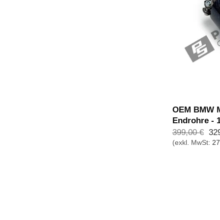
OEM BMW M
Endrohre - 
Urs
399,00
€
32
Pre
(exkl. MwSt:
27
war
399