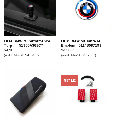
OEM BMW M Performance
OEM BMW 50 Jahre M
Türpin - 51955A368C7
Emblem - 51148087193
64,90
€
94,90
€
(exkl. MwSt:
54,54
€
)
(exkl. MwSt:
79,75
€
)
G87 M2