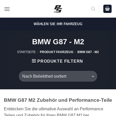
Zum
Inhalt
springen
WÄHLEN SIE IHR FAHRZEUG
BMW G87 - M2
STARTSEITE
/
PRODUKT FAHRZEUG
/
BMW G87 - M2
PRODUKTE FILTERN
BMW G87 M2 Zubehör und Performance-Teile
Entdecken Sie die ultimative Auswahl an Performance
Teilen und Zubehör für Ihren BMW G87 M2 bei