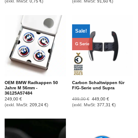
(exkl. MwSt:
0,75
€
)
(exkl. MwSt:
91,60
€
)
Sale!
G Serie
OEM BMW Radkappen 50
Carbon Schaltwippen für
Jahre M 56mm -
F/G-Serie und Supra
36125A57484
Ursprünglicher
Aktueller
249,00
€
499,00
€
449,00
€
Preis
Preis
(exkl. MwSt:
209,24
€
)
(exkl. MwSt:
377,31
€
)
war:
ist:
499,00 €
449,00 €.