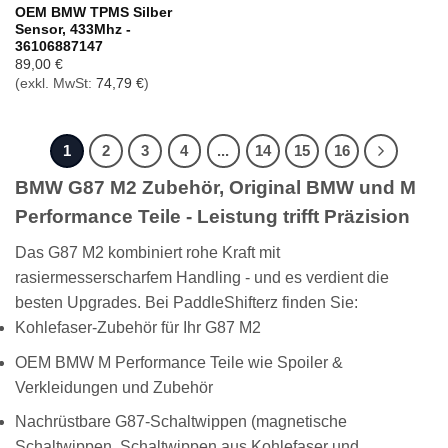
OEM BMW TPMS Silber
Sensor, 433Mhz -
36106887147
89,00
€
(exkl. MwSt:
74,79
€
)
1
2
3
4
...
14
15
16
BMW G87 M2 Zubehör, Original BMW und M
Performance Teile - Leistung trifft Präzision
Das G87 M2 kombiniert rohe Kraft mit
rasiermesserscharfem Handling - und es verdient die
besten Upgrades. Bei PaddleShifterz finden Sie:
Kohlefaser-Zubehör für Ihr G87 M2
OEM BMW M Performance Teile wie Spoiler &
Verkleidungen und Zubehör
Nachrüstbare G87-Schaltwippen (magnetische
Schaltwippen, Schaltwippen aus Kohlefaser und