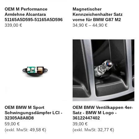
OEM M Performance
Magnetischer
Armlehne Alcantara
Kennzeichenhalter Satz
51165A5D595-51165A5D596
vorne für BMW G87 M2
Preisspanne:
339,00
€
34,90
€
–
44,90
€
34,90 €
bis
44,90 €
OEM BMW M Sport
OEM BMW Ventilkappen 4er-
Schwingungsdämpfer LCI -
Satz - BMW M Logo -
32305A8A8D8
36122447402
59,00
€
39,00
€
(exkl. MwSt:
49,58
€
)
(exkl. MwSt:
32,77
€
)