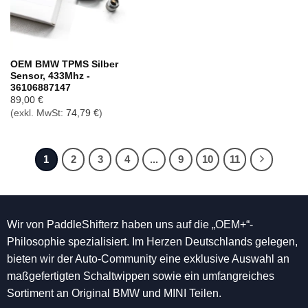
OEM BMW TPMS Silber
Sensor, 433Mhz -
36106887147
89,00
€
(exkl. MwSt:
74,79
€
)
1
2
3
4
...
9
10
11
Wir von PaddleShifterz haben uns auf die „OEM+“-
Philosophie spezialisiert. Im Herzen Deutschlands gelegen,
bieten wir der Auto-Community eine exklusive Auswahl an
maßgefertigten Schaltwippen sowie ein umfangreiches
Sortiment an Original BMW und MINI Teilen.