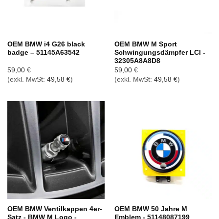
OEM BMW i4 G26 black
OEM BMW M Sport
badge – 51145A63542
Schwingungsdämpfer LCI -
32305A8A8D8
59,00
€
59,00
€
(exkl. MwSt:
49,58
€
)
(exkl. MwSt:
49,58
€
)
OEM BMW Ventilkappen 4er-
OEM BMW 50 Jahre M
Satz - BMW M Logo -
Emblem - 51148087199