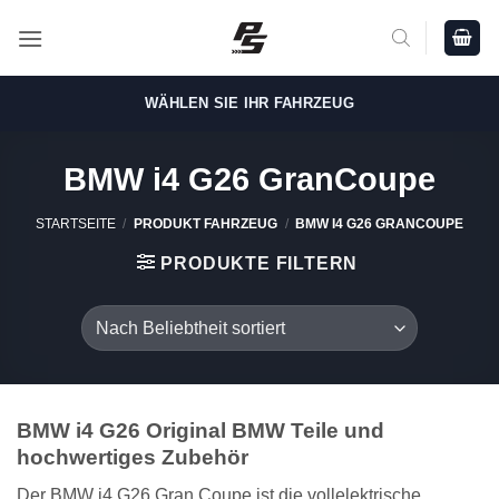
Zum
Inhalt
springen
WÄHLEN SIE IHR FAHRZEUG
BMW i4 G26 GranCoupe
STARTSEITE
/
PRODUKT FAHRZEUG
/
BMW I4 G26 GRANCOUPE
PRODUKTE FILTERN
BMW i4 G26 Original BMW Teile und
hochwertiges Zubehör
Der BMW i4 G26 Gran Coupe ist die vollelektrische