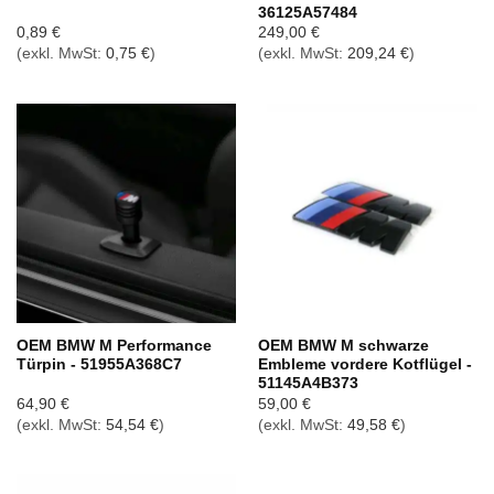
36125A57484
0,89
€
249,00
€
(exkl. MwSt:
0,75
€
)
(exkl. MwSt:
209,24
€
)
OEM BMW M Performance
OEM BMW M schwarze
Türpin - 51955A368C7
Embleme vordere Kotflügel -
51145A4B373
64,90
€
59,00
€
(exkl. MwSt:
54,54
€
)
(exkl. MwSt:
49,58
€
)