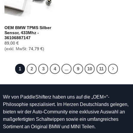
OEM BMW TPMS Silber
Sensor, 433Mhz -
36106887147
89,00
€
(exkl. MwSt:
74,79
€
)
1
2
3
4
...
9
10
11
Wir von PaddleShifterz haben uns auf die „OEM+“-
Philosophie spezialisiert. Im Herzen Deutschlands gelegen,
bieten wir der Auto-Community eine exklusive Auswahl an
maßgefertigten Schaltwippen sowie ein umfangreiches
Sortiment an Original BMW und MINI Teilen.