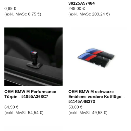
36125A57484
0,89
€
249,00
€
(exkl. MwSt:
0,75
€
)
(exkl. MwSt:
209,24
€
)
OEM BMW M Performance
OEM BMW M schwarze
Türpin - 51955A368C7
Embleme vordere Kotflügel -
51145A4B373
64,90
€
59,00
€
(exkl. MwSt:
54,54
€
)
(exkl. MwSt:
49,58
€
)