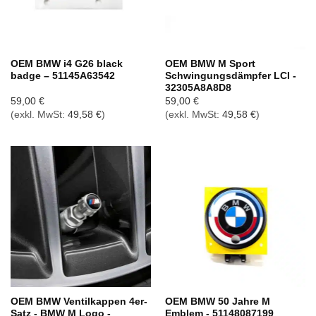
OEM BMW i4 G26 black
OEM BMW M Sport
badge – 51145A63542
Schwingungsdämpfer LCI -
32305A8A8D8
59,00
€
59,00
€
(exkl. MwSt:
49,58
€
)
(exkl. MwSt:
49,58
€
)
OEM BMW Ventilkappen 4er-
OEM BMW 50 Jahre M
Satz - BMW M Logo -
Emblem - 51148087199