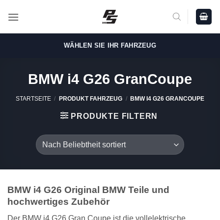
Zum
Inhalt
springen
WÄHLEN SIE IHR FAHRZEUG
BMW i4 G26 GranCoupe
STARTSEITE
/
PRODUKT FAHRZEUG
/
BMW I4 G26 GRANCOUPE
PRODUKTE FILTERN
BMW i4 G26 Original BMW Teile und
hochwertiges Zubehör
Der BMW i4 G26 Gran Coupe ist die vollelektrische