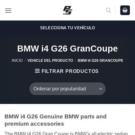
Saltar
al
contenido
SELECCIONA TU VEHÍCULO
BMW i4 G26 GranCoupe
INICIO
/
VEHICLE DEL PRODUCTO
/
BMW I4 G26 GRANCOUPE
FILTRAR PRODUCTOS
BMW i4 G26 Genuine BMW parts and
premium accessories
The BMW i4 G26 Gran Coupe is BMW’s all-electric sedan,