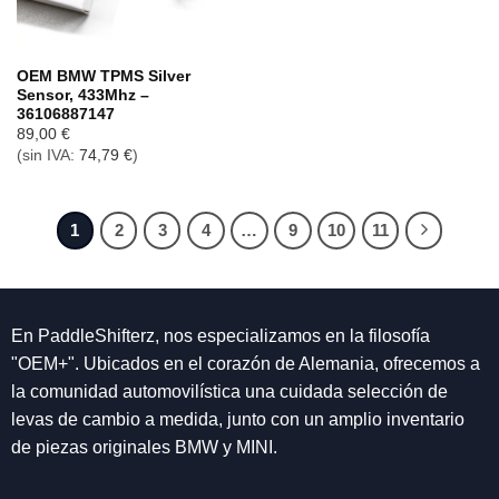
OEM BMW TPMS Silver
Sensor, 433Mhz –
36106887147
89,00
€
(sin IVA:
74,79
€
)
1
2
3
4
…
9
10
11
En PaddleShifterz, nos especializamos en la filosofía
"OEM+". Ubicados en el corazón de Alemania, ofrecemos a
la comunidad automovilística una cuidada selección de
levas de cambio a medida, junto con un amplio inventario
de piezas originales BMW y MINI.