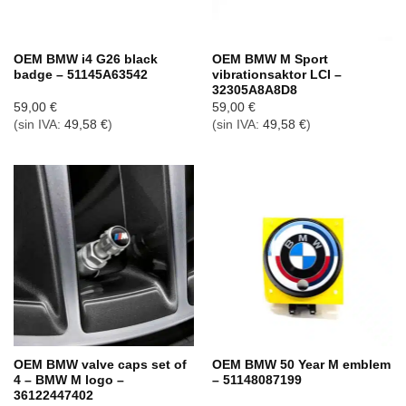
OEM BMW i4 G26 black
OEM BMW M Sport
badge – 51145A63542
vibrationsaktor LCI –
32305A8A8D8
59,00
€
59,00
€
(sin IVA:
49,58
€
)
(sin IVA:
49,58
€
)
OEM BMW valve caps set of
OEM BMW 50 Year M emblem
4 – BMW M logo –
– 51148087199
36122447402