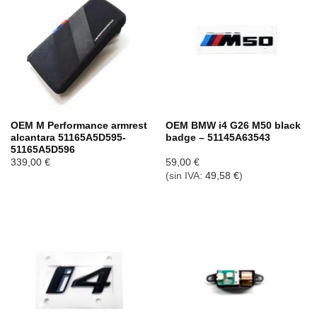
OEM M Performance armrest
OEM BMW i4 G26 M50 black
alcantara 51165A5D595-
badge – 51145A63543
51165A5D596
339,00
€
59,00
€
(sin IVA:
49,58
€
)