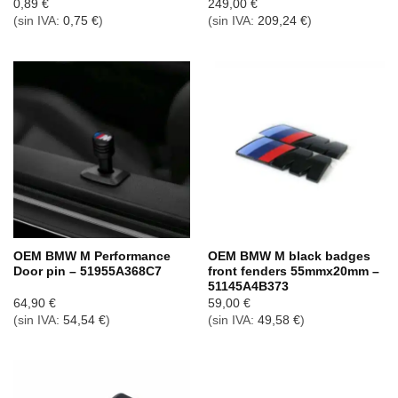
0,89
€
249,00
€
(sin IVA:
0,75
€
)
(sin IVA:
209,24
€
)
OEM BMW M Performance
OEM BMW M black badges
Door pin – 51955A368C7
front fenders 55mmx20mm –
51145A4B373
64,90
€
59,00
€
(sin IVA:
54,54
€
)
(sin IVA:
49,58
€
)