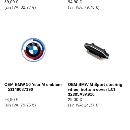
39,00
€
94,90
€
(sin IVA:
32,77
€
)
(sin IVA:
79,75
€
)
OEM BMW 50 Year M emblem
OEM BMW M Sport steering
– 51148087190
wheel bottom cover LCI
32305A8A910
94,90
€
29,00
€
(sin IVA:
79,75
€
)
(sin IVA:
24,37
€
)