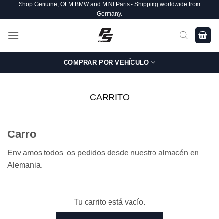
Shop Genuine, OEM BMW and MINI Parts - Shipping worldwide from
Saltar
Germany.
al
contenido
COMPRAR POR VEHÍCULO
CARRITO
Carro
Enviamos todos los pedidos desde nuestro almacén en
Alemania.
Tu carrito está vacío.