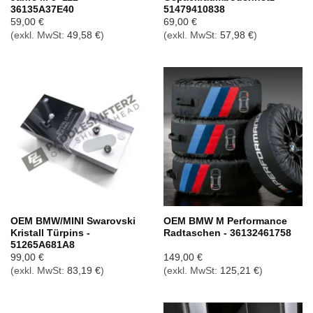
36135A37E40
51479410838
59,00
€
69,00
€
(exkl. MwSt:
49,58
€
)
(exkl. MwSt:
57,98
€
)
OEM BMW/MINI Swarovski
OEM BMW M Performance
Kristall Türpins -
Radtaschen - 36132461758
51265A681A8
99,00
€
149,00
€
(exkl. MwSt:
83,19
€
)
(exkl. MwSt:
125,21
€
)