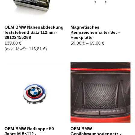
OEM BMW Nabenabdeckung
Magnetisches
feststehend Satz 112mm -
Kennzeichenhalter Set –
36122455268
Heckplatte
Preisspanne:
139,00
€
59,00
€
–
69,00
€
59,00 €
(exkl. MwSt:
116,81
€
)
bis
69,00 €
OEM BMW Radkappe 50
OEM BMW
Jahre M 5×112 -
Gepäckraumbodennetz -