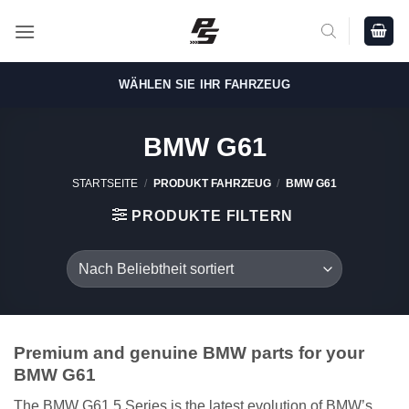
Zum
Inhalt
springen
WÄHLEN SIE IHR FAHRZEUG
BMW G61
STARTSEITE
/
PRODUKT FAHRZEUG
/
BMW G61
PRODUKTE FILTERN
Premium and genuine BMW parts for your
BMW G61
The BMW G61 5 Series is the latest evolution of BMW’s