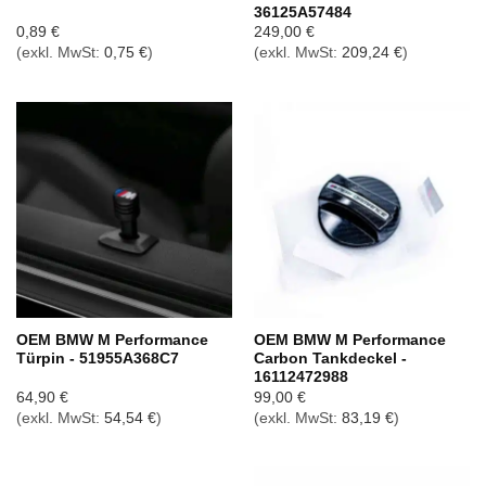
36125A57484
0,89
€
249,00
€
(exkl. MwSt:
0,75
€
)
(exkl. MwSt:
209,24
€
)
OEM BMW M Performance
OEM BMW M Performance
Türpin - 51955A368C7
Carbon Tankdeckel -
16112472988
64,90
€
99,00
€
(exkl. MwSt:
54,54
€
)
(exkl. MwSt:
83,19
€
)