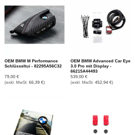
OEM BMW M Performance
OEM BMW Advanced Car Eye
Schlüsseltui - 82295A56C32
3.0 Pro mit Display -
66215A44493
79,00
€
539,00
€
(exkl. MwSt:
66,39
€
)
(exkl. MwSt:
452,94
€
)