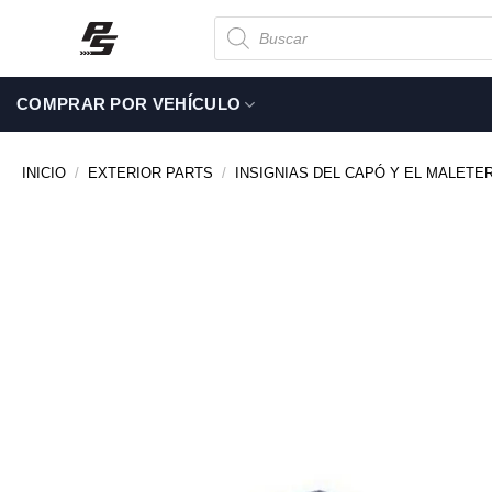
Saltar
Búsqueda
de
al
productos
contenido
COMPRAR POR VEHÍCULO
INICIO
/
EXTERIOR PARTS
/
INSIGNIAS DEL CAPÓ Y EL MALETE