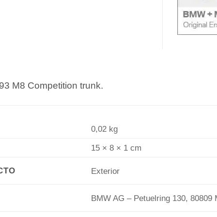
93 M8 Competition trunk.
0,02 kg
15 × 8 × 1 cm
CTO
Exterior
BMW AG – Petuelring 130, 80809