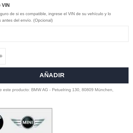
 VIN
guro de si es compatible, ingrese el VIN de su vehículo y lo
s antes del envío. (Opcional)
 F9x M8 Comp Gloss Black Trunk Emblem - 5
AÑADIR
e este producto: BMW AG - Petuelring 130, 80809 München,