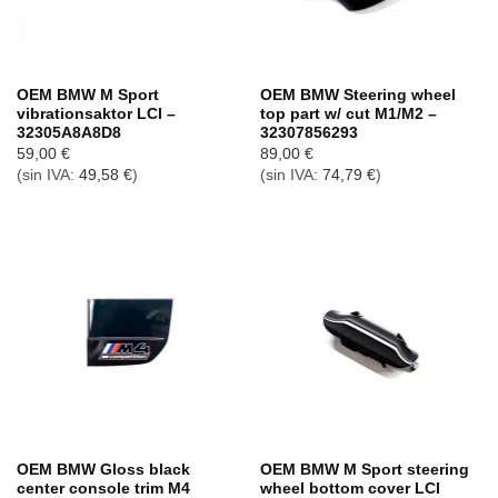
OEM BMW M Sport
OEM BMW Steering wheel
vibrationsaktor LCI –
top part w/ cut M1/M2 –
32305A8A8D8
32307856293
59,00
€
89,00
€
(sin IVA:
49,58
€
)
(sin IVA:
74,79
€
)
OEM BMW Gloss black
OEM BMW M Sport steering
center console trim M4
wheel bottom cover LCI