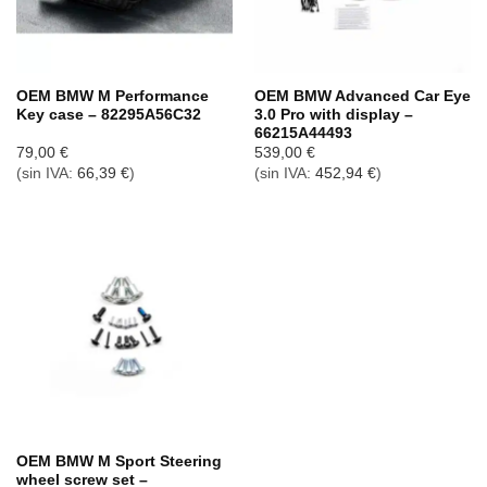
OEM BMW M Performance
OEM BMW Advanced Car Eye
Key case – 82295A56C32
3.0 Pro with display –
66215A44493
79,00
€
539,00
€
(sin IVA:
66,39
€
)
(sin IVA:
452,94
€
)
OEM BMW M Sport Steering
wheel screw set –