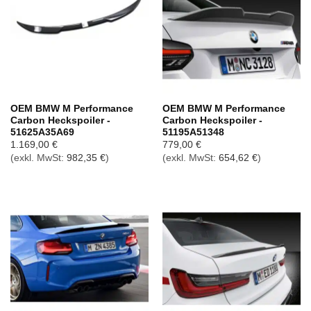
OEM BMW M Performance
OEM BMW M Performance
Carbon Heckspoiler -
Carbon Heckspoiler -
51625A35A69
51195A51348
1.169,00
€
779,00
€
(exkl. MwSt:
982,35
€
)
(exkl. MwSt:
654,62
€
)