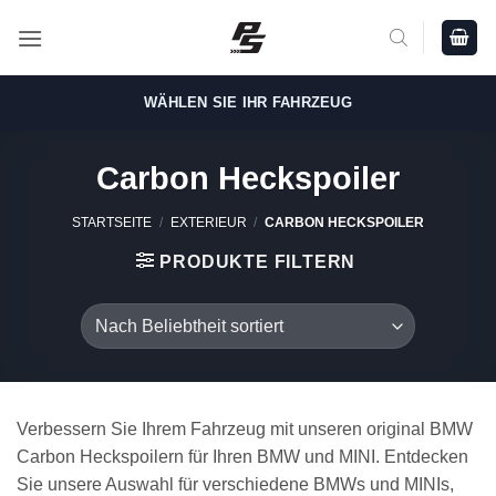
Zum
Inhalt
springen
WÄHLEN SIE IHR FAHRZEUG
Carbon Heckspoiler
STARTSEITE
/
EXTERIEUR
/
CARBON HECKSPOILER
PRODUKTE FILTERN
Verbessern Sie Ihrem Fahrzeug mit unseren original BMW
Carbon Heckspoilern für Ihren BMW und MINI. Entdecken
Sie unsere Auswahl für verschiedene BMWs und MINIs,