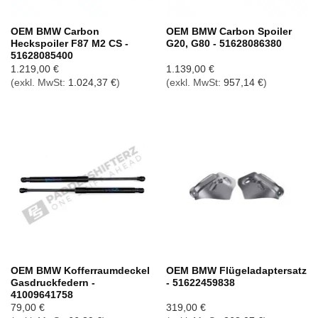
OEM BMW Carbon
OEM BMW Carbon Spoiler
Heckspoiler F87 M2 CS -
G20, G80 - 51628086380
51628085400
1.219,00
€
1.139,00
€
(exkl. MwSt:
1.024,37
€
)
(exkl. MwSt:
957,14
€
)
OEM BMW Kofferraumdeckel
OEM BMW Flügeladaptersatz
Gasdruckfedern -
- 51622459838
41009641758
79,00
€
319,00
€