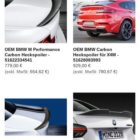
OEM BMW M Performance
OEM BMW Carbon
Carbon Heckspoiler -
Heckspoiler für X4M -
51622334541
51628083993
779,00
€
929,00
€
(exkl. MwSt:
654,62
€
)
(exkl. MwSt:
780,67
€
)