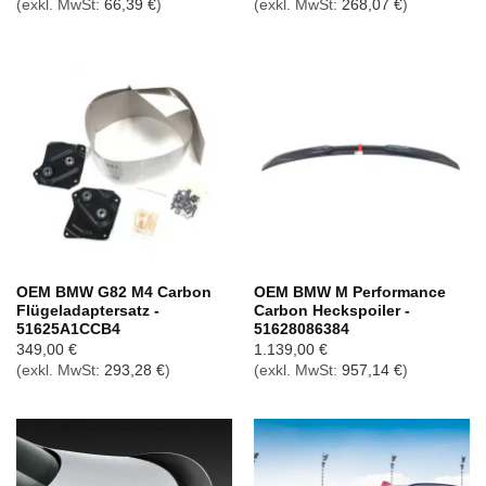
(exkl. MwSt:
66,39
€
)
(exkl. MwSt:
268,07
€
)
OEM BMW G82 M4 Carbon
OEM BMW M Performance
Flügeladaptersatz -
Carbon Heckspoiler -
51625A1CCB4
51628086384
349,00
€
1.139,00
€
(exkl. MwSt:
293,28
€
)
(exkl. MwSt:
957,14
€
)