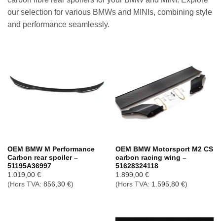
our selection for various BMWs and MINIs, combining style
and performance seamlessly.
OEM BMW M Performance
OEM BMW Motorsport M2 CS
Carbon rear spoiler –
carbon racing wing –
51195A36997
51628324118
1.019,00
€
1.899,00
€
(Hors TVA:
856,30
€
)
(Hors TVA:
1.595,80
€
)