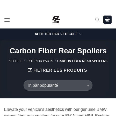
Passer
Shop Genuine, OEM BMW and MINI Parts - Shipping worldwide
from Germany.
au
contenu
ACHETER PAR VÉHICULE
Carbon Fiber Rear Spoilers
ACCUEIL
/
EXTERIOR PARTS
/
CARBON FIBER REAR SPOILERS
FILTRER LES PRODUITS
Elevate your vehicle’s aesthetics with our genuine BMW
carbon fibre rear spoilers for your BMW and MINI. Explore