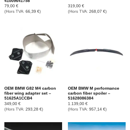
41009641758
79,00
€
319,00
€
(Hors TVA:
66,39
€
)
(Hors TVA:
268,07
€
)
OEM BMW G82 M4 carbon
OEM BMW M performance
fiber wing adapter set –
carbon fiber spoiler –
51625A1CCB4
51628086384
349,00
€
1.139,00
€
(Hors TVA:
293,28
€
)
(Hors TVA:
957,14
€
)