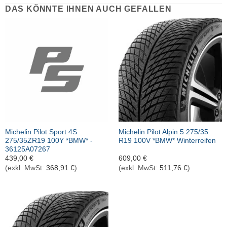
DAS KÖNNTE IHNEN AUCH GEFALLEN
Michelin Pilot Sport 4S
Michelin Pilot Alpin 5 275/35
275/35ZR19 100Y *BMW* -
R19 100V *BMW* Winterreifen
36125A07267
439,00
€
609,00
€
(exkl. MwSt:
368,91
€
)
(exkl. MwSt:
511,76
€
)