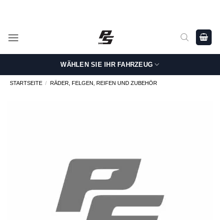
Zum
Shop Genuine, OEM BMW and MINI Parts - Shipping worldwide
from Germany.
Inhalt
springen
WÄHLEN SIE IHR FAHRZEUG
STARTSEITE
/
RÄDER, FELGEN, REIFEN UND ZUBEHÖR