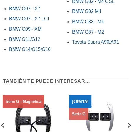
BMW G82 - M4 CSL
BMW G07 - X7
BMW G82 M4
BMW G07 - X7 LCI
BMW G83 - M4
BMW G09 - XM
BMW G87 - M2
BMW G11/G12
Toyota Supra A90/A91
BMW G14/G15/G16
TAMBIÉN TE PUEDE INTERESAR…
¡Oferta!
Serie G - Magnética
Serie G