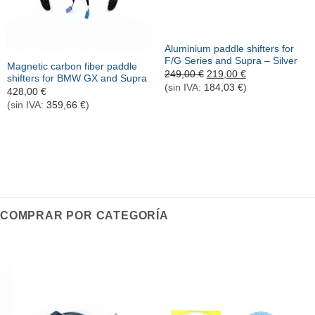
Agotado ahora
Aluminium paddle shifters for
F/G Series and Supra – Silver
Magnetic carbon fiber paddle
El
El
249,00
€
219,00
€
shifters for BMW GX and Supra
precio
precio
(sin IVA:
184,03
€
)
428,00
€
original
actual
era:
es:
(sin IVA:
359,66
€
)
249,00 €.
219,00 €.
COMPRAR POR CATEGORÍA