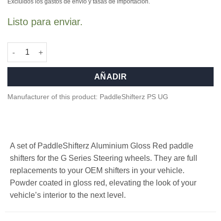
original
actual
Excluidos los gastos de envío y tasas de importación.
era:
es:
Listo para enviar.
249,00 €.
219,00 €.
Aluminium paddle shifters for F/G Series and Supra - Gloss red
AÑADIR
Manufacturer of this product: PaddleShifterz PS UG
A set of PaddleShifterz Aluminium Gloss Red paddle
shifters for the G Series Steering wheels. They are full
replacements to your OEM shifters in your vehicle.
Powder coated in gloss red, elevating the look of your
vehicle’s interior to the next level.