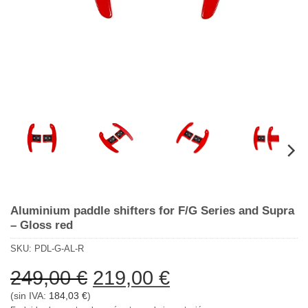
Aluminium paddle shifters for F/G Series and Supra
– Gloss red
SKU:
PDL-G-AL-R
El
El
249,00
€
219,00
€
precio
precio
(sin IVA:
184,03
€
)