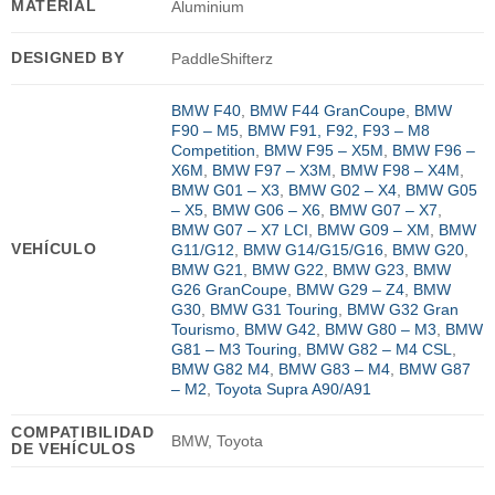
MATERIAL
Aluminium
DESIGNED BY
PaddleShifterz
BMW F40
,
BMW F44 GranCoupe
,
BMW
F90 – M5
,
BMW F91, F92, F93 – M8
Competition
,
BMW F95 – X5M
,
BMW F96 –
X6M
,
BMW F97 – X3M
,
BMW F98 – X4M
,
BMW G01 – X3
,
BMW G02 – X4
,
BMW G05
– X5
,
BMW G06 – X6
,
BMW G07 – X7
,
BMW G07 – X7 LCI
,
BMW G09 – XM
,
BMW
VEHÍCULO
G11/G12
,
BMW G14/G15/G16
,
BMW G20
,
BMW G21
,
BMW G22
,
BMW G23
,
BMW
G26 GranCoupe
,
BMW G29 – Z4
,
BMW
G30
,
BMW G31 Touring
,
BMW G32 Gran
Tourismo
,
BMW G42
,
BMW G80 – M3
,
BMW
G81 – M3 Touring
,
BMW G82 – M4 CSL
,
BMW G82 M4
,
BMW G83 – M4
,
BMW G87
– M2
,
Toyota Supra A90/A91
COMPATIBILIDAD
BMW, Toyota
DE VEHÍCULOS