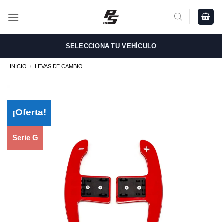
Saltar
al
contenido
SELECCIONA TU VEHÍCULO
INICIO
/
LEVAS DE CAMBIO
¡Oferta!
Serie G