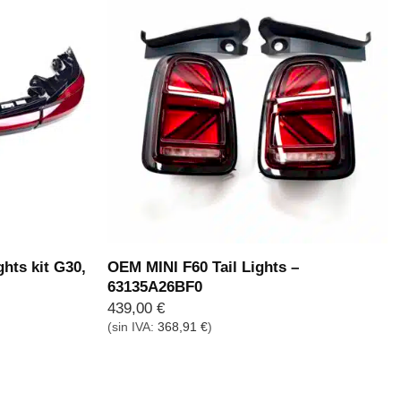
hts kit G30,
OEM MINI F60 Tail Lights –
63135A26BF0
439,00
€
(sin IVA:
368,91
€
)