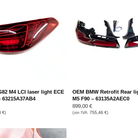
2 M4 LCI laser light ECE
OEM BMW Retrofit Rear lig
 – 63215A37AB4
M5 F90 – 63135A2AEC0
899,00
€
8
€
)
(sin IVA:
755,46
€
)