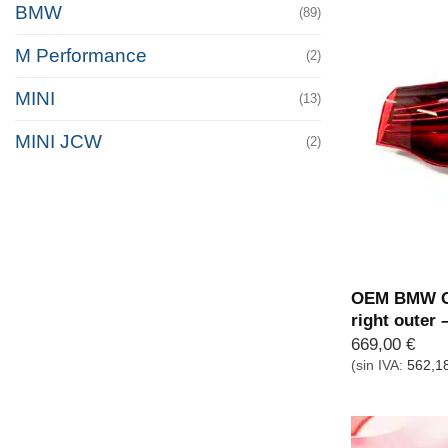
BMW
(89)
M Performance
(2)
MINI
(13)
MINI JCW
(2)
OEM BMW G8
right outer
669,00
€
(sin IVA:
562,1