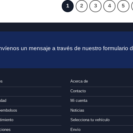
1
2
3
4
5
víenos un mensaje a través de nuestro formulario d
es
Acerca de
Contacto
idad
Mi cuenta
reembolsos
Noticias
timiento
Selecciona tu vehículo
ciones
Envío