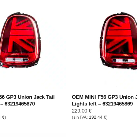
6 GP3 Union Jack Tail
OEM MINI F56 GP3 Union J
t – 63219465870
Lights left – 63219465869
229,00
€
4
€
)
(sin IVA:
192,44
€
)