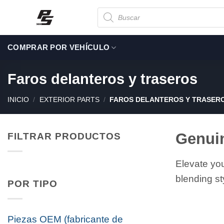
Saltar
Búsqueda
de
al
productos
contenido
COMPRAR POR VEHÍCULO
Faros delanteros y traseros
INICIO
/
EXTERIOR PARTS
/
FAROS DELANTEROS Y TRASER
Genuin
FILTRAR PRODUCTOS
Elevate you
blending st
POR TIPO
Piezas OEM (fabricante de