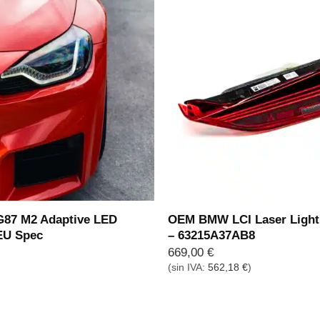
7 M2 Adaptive LED
OEM BMW LCI Laser Light 
EU Spec
– 63215A37AB8
669,00
€
(sin IVA:
562,18
€
)