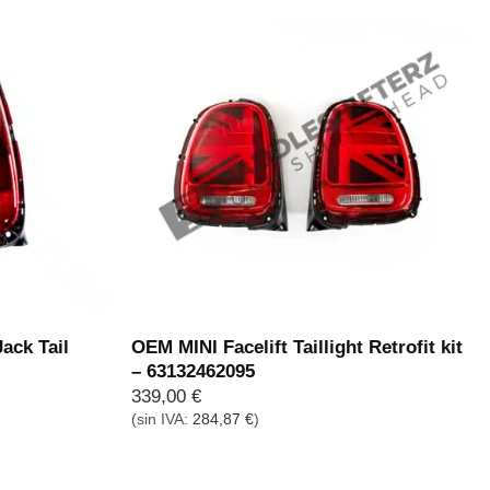
ack Tail
OEM MINI Facelift Taillight Retrofit kit
– 63132462095
339,00
€
(sin IVA:
284,87
€
)