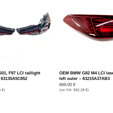
, F97 LCI taillight
OEM BMW G82 M4 LCI lase
 – 63135A5C852
left outer – 63215A37AB3
669,00
€
6
€
)
(sin IVA:
562,18
€
)