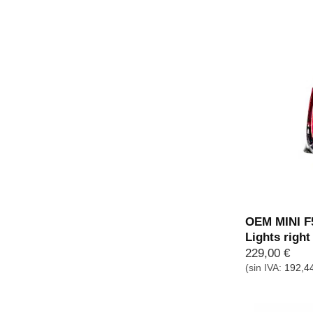
OEM MINI F5
Lights righ
229,00
€
(sin IVA:
192,4