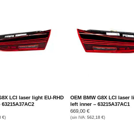
X LCI laser light EU-RHD
OEM BMW G8X LCI laser l
 – 63215A37AC2
left inner – 63215A37AC1
669,00
€
8
€
)
(sin IVA:
562,18
€
)