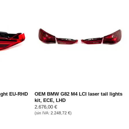
ight EU-RHD
OEM BMW G82 M4 LCI laser tail lights
kit, ECE, LHD
2.676,00
€
(sin IVA:
2.248,72
€
)