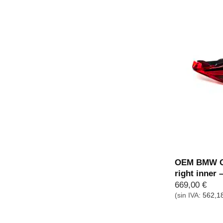
OEM BMW G8
right inner
669,00
€
(sin IVA:
562,1