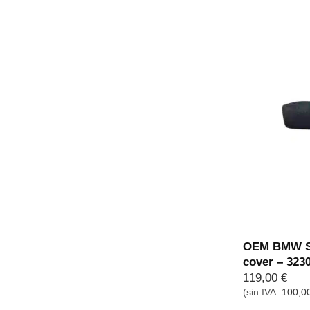
OEM BMW Ste
cover – 32
119,00
€
(sin IVA:
100,0