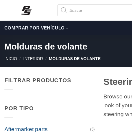
Saltar
Búsqueda
de
al
productos
contenido
COMPRAR POR VEHÍCULO
Molduras de volante
INICIO
/
INTERIOR
/
MOLDURAS DE VOLANTE
Steeri
FILTRAR PRODUCTOS
Browse our
look of you
POR TIPO
steering wh
Aftermarket parts
(3)