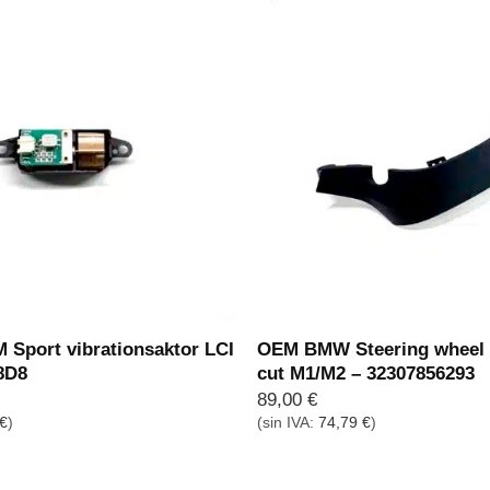
Sport vibrationsaktor LCI
OEM BMW Steering wheel t
8D8
cut M1/M2 – 32307856293
89,00
€
€
)
(sin IVA:
74,79
€
)