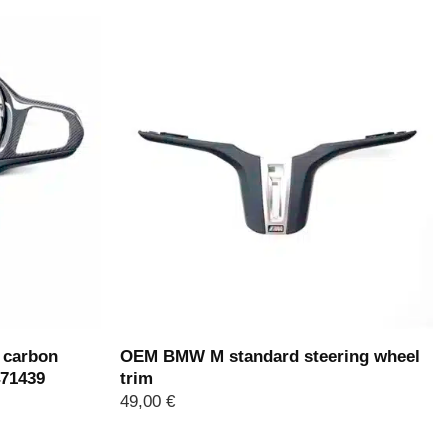
 carbon
OEM BMW M standard steering wheel
471439
trim
49,00
€