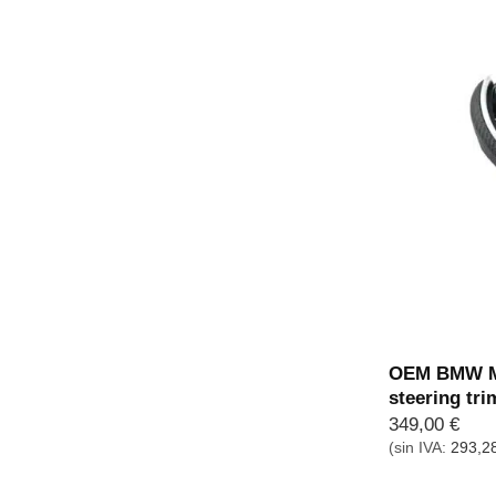
OEM BMW M
steering tr
349,00
€
(sin IVA:
293,2