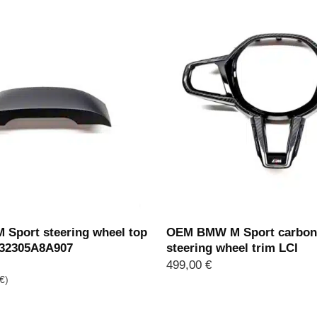
Sport steering wheel top
OEM BMW M Sport carbon 
 32305A8A907
steering wheel trim LCI
499,00
€
€
)