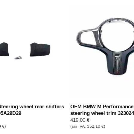
ering wheel rear shifters
OEM BMW M Performance
305A29D29
steering wheel trim 32302
419,00
€
0
€
)
(sin IVA:
352,10
€
)