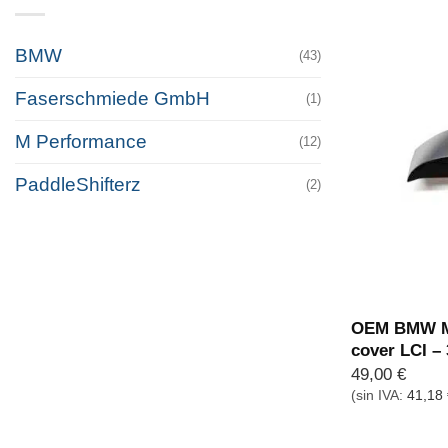
BMW
(43)
Faserschmiede GmbH
(1)
M Performance
(12)
PaddleShifterz
(2)
OEM BMW M 
cover LCI –
49,00
€
(sin IVA:
41,18