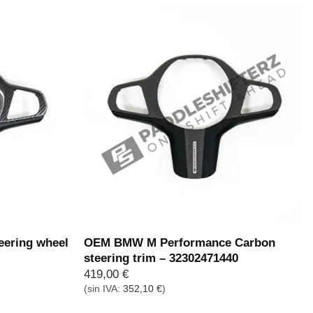
eering wheel
OEM BMW M Performance Carbon
steering trim – 32302471440
419,00
€
(sin IVA:
352,10
€
)