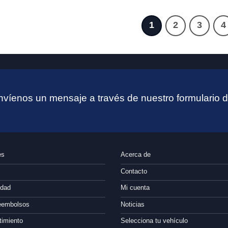
1
2
3
4
víenos un mensaje a través de nuestro formulario d
es
Acerca de
Contacto
idad
Mi cuenta
reembolsos
Noticias
timiento
Selecciona tu vehículo