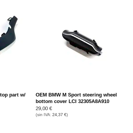
op part w/
OEM BMW M Sport steering wheel
bottom cover LCI 32305A8A910
29,00
€
(sin IVA:
24,37
€
)