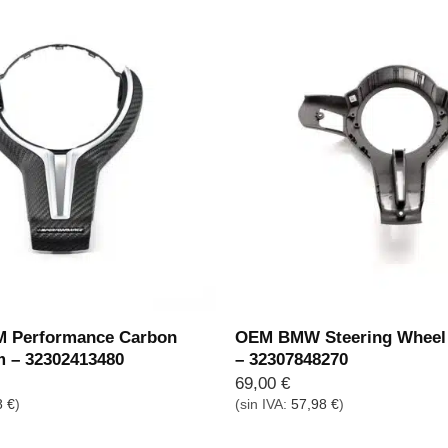
 Performance Carbon
OEM BMW Steering Wheel
im – 32302413480
– 32307848270
69,00
€
8
€
)
(sin IVA:
57,98
€
)