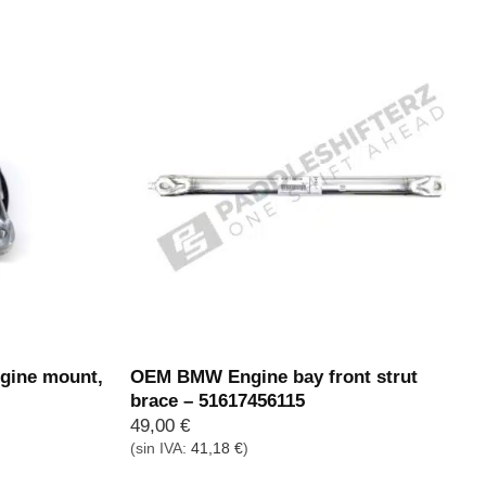
ine mount,
OEM BMW Engine bay front strut
brace – 51617456115
49,00
€
(sin IVA:
41,18
€
)