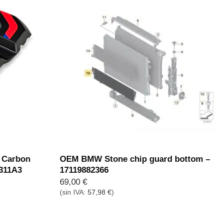
 Carbon
OEM BMW Stone chip guard bottom –
B311A3
17119882366
69,00
€
(sin IVA:
57,98
€
)