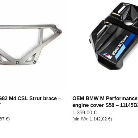
2 M4 CSL Strut brace –
OEM BMW M Performance
7
engine cover S58 – 11145
1.359,00
€
,87
€
)
(sin IVA:
1.142,02
€
)