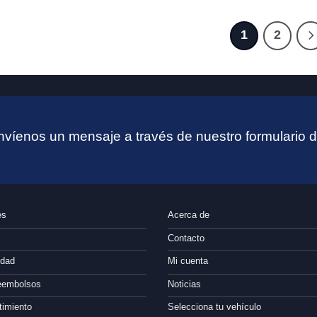
1
2
víenos un mensaje a través de nuestro formulario d
es
Acerca de
Contacto
idad
Mi cuenta
reembolsos
Noticias
timiento
Selecciona tu vehículo