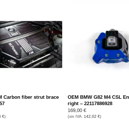
Carbon fiber strut brace
OEM BMW G82 M4 CSL En
57
right – 22117886928
169,00
€
4
€
)
(sin IVA:
142,02
€
)