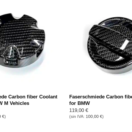
de Carbon fiber Coolant
Faserschmiede Carbon fibe
W M Vehicles
for BMW
119,00
€
0
€
)
(sin IVA:
100,00
€
)