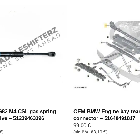
2 M4 CSL gas spring
OEM BMW Engine bay rear
ive – 51239463396
connector – 51648491817
99,00
€
€
)
(sin IVA:
83,19
€
)