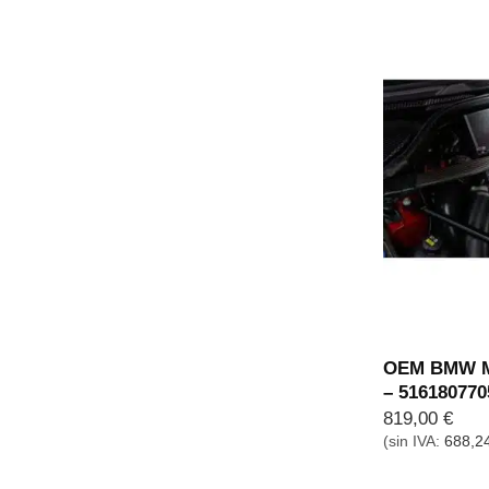
OEM BMW M 
– 516180770
819,00
€
(sin IVA:
688,2