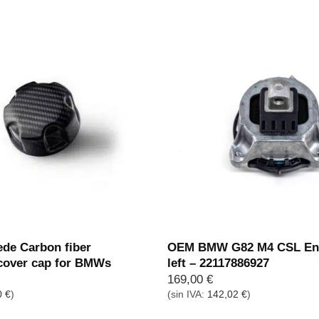
de Carbon fiber
OEM BMW G82 M4 CSL Eng
 cover cap for BMWs
left – 22117886927
169,00
€
0
€
)
(sin IVA:
142,02
€
)