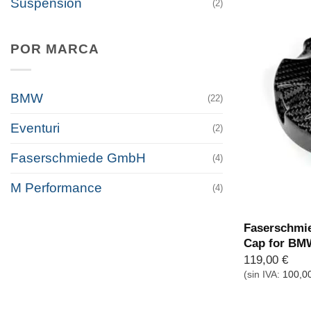
Suspension
(2)
POR MARCA
BMW
(22)
Eventuri
(2)
Faserschmiede GmbH
(4)
M Performance
(4)
Faserschmie
Cap for BM
119,00
€
(sin IVA:
100,0