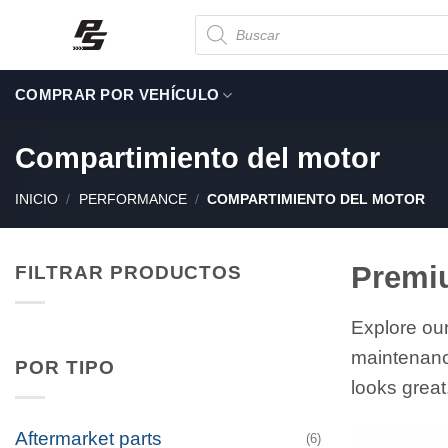
Saltar
Búsqueda
de
al
productos
contenido
COMPRAR POR VEHÍCULO
Compartimiento del motor
INICIO
/
PERFORMANCE
/
COMPARTIMIENTO DEL MOTOR
Premi
FILTRAR PRODUCTOS
Explore ou
maintenanc
POR TIPO
looks great
Aftermarket parts
(6)