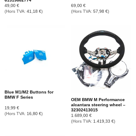
61319882774
49,00
€
69,00
€
(Hors TVA:
41,18
€
)
(Hors TVA:
57,98
€
)
Rupture de stock
Blue M1/M2 Buttons for
BMW F Series
OEM BMW M Performance
alcantara steering wheel –
19,99
€
32302413015
(Hors TVA:
16,80
€
)
1.689,00
€
(Hors TVA:
1.419,33
€
)