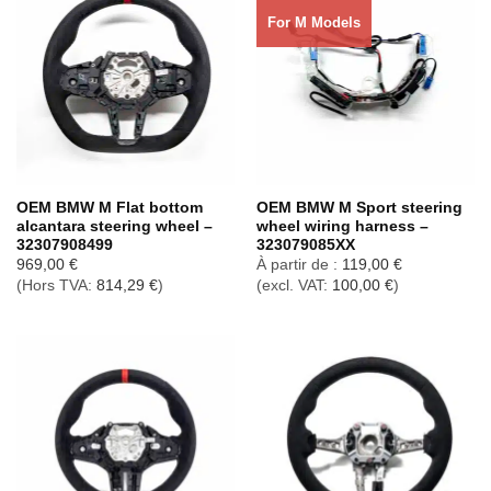
For M Models
OEM BMW M Flat bottom
OEM BMW M Sport steering
alcantara steering wheel –
wheel wiring harness –
32307908499
323079085XX
969,00
€
À partir de :
119,00
€
(Hors TVA:
814,29
€
)
(excl. VAT:
100,00
€
)