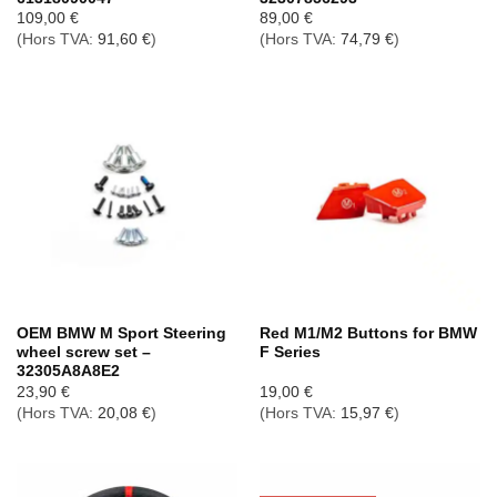
109,00
€
89,00
€
(Hors TVA:
91,60
€
)
(Hors TVA:
74,79
€
)
OEM BMW M Sport Steering
Red M1/M2 Buttons for BMW
wheel screw set –
F Series
32305A8A8E2
23,90
€
19,00
€
(Hors TVA:
20,08
€
)
(Hors TVA:
15,97
€
)