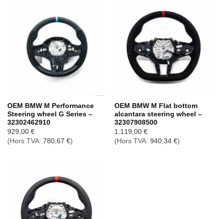
OEM BMW M Performance
OEM BMW M Flat bottom
Steering wheel G Series –
alcantara steering wheel –
32302462910
32307908500
929,00
€
1.119,00
€
(Hors TVA:
780,67
€
)
(Hors TVA:
940,34
€
)