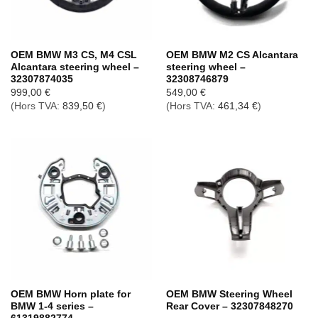
OEM BMW M3 CS, M4 CSL
OEM BMW M2 CS Alcantara
Alcantara steering wheel –
steering wheel –
32307874035
32308746879
999,00
€
549,00
€
(Hors TVA:
839,50
€
)
(Hors TVA:
461,34
€
)
OEM BMW Horn plate for
OEM BMW Steering Wheel
BMW 1-4 series –
Rear Cover – 32307848270