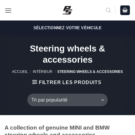
Passer
au
contenu
SÉLECTIONNEZ VOTRE VÉHICULE
Steering wheels &
accessories
ACCUEIL
/
INTÉRIEUR
/
STEERING WHEELS & ACCESSORIES
FILTRER LES PRODUITS
A collection of genuine MINI and BMW
steering wheels and accessories