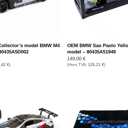
llector’s model BMW M4
OEM BMW Sao Paolo Yell
 80435A5D002
model – 80435A51949
149,00
€
,42
€
)
(Hors TVA:
125,21
€
)