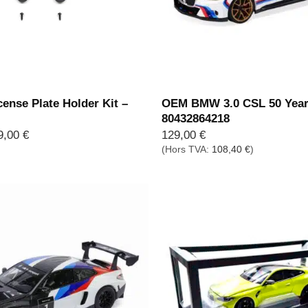
ense Plate Holder Kit –
OEM BMW 3.0 CSL 50 Year
80432864218
Plage
9,00
€
129,00
€
de
(Hors TVA:
108,40
€
)
prix :
59,00 €
à
69,00 €