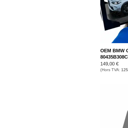
OEM BMW G8
80435B308C
149,00
€
(Hors TVA:
125