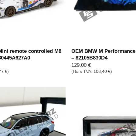
ni remote controlled M8
OEM BMW M Performance 
 80445A627A0
– 82105B830D4
129,00
€
77
€
)
(Hors TVA:
108,40
€
)