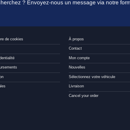
 cherchez ? Envoyez-nous un message via notre form
ère de cookies
À propos
Contact
dentialité
Mon compte
oursements
Nouvelles
ion
Sélectionnez votre véhicule
ales
Livraison
Cancel your order