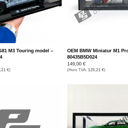
1 M3 Touring model –
OEM BMW Miniatur M1 Pro
4
80435B5D024
149,00
€
,21
€
)
(Hors TVA:
125,21
€
)