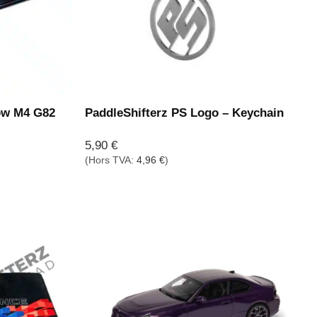
ow M4 G82
PaddleShifterz PS Logo – Keychain
5,90
€
(Hors TVA:
4,96
€
)