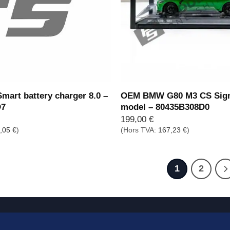
rt battery charger 8.0 –
OEM BMW G80 M3 CS Sign
D7
model – 80435B308D0
199,00
€
,05
€
)
(Hors TVA:
167,23
€
)
1
2