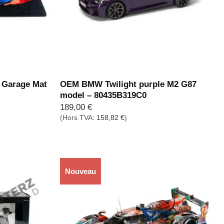
Garage Mat
OEM BMW Twilight purple M2 G87
model – 80435B319C0
189,00
€
(Hors TVA:
158,82
€
)
Nouveau