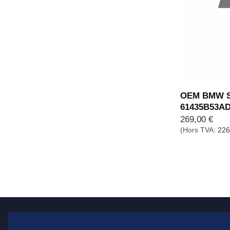
OEM BMW Sma
61435B53A
269,00
€
(Hors TVA:
226