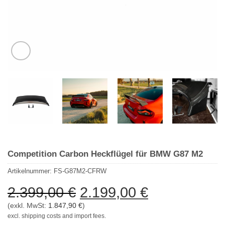
Competition Carbon Heckflügel für BMW G87 M2
Artikelnummer:
FS-G87M2-CFRW
Ursprünglicher
Aktueller
2.399,00
€
2.199,00
€
Preis
Preis
(exkl. MwSt:
1.847,90
€
)
war:
ist:
excl. shipping costs and import fees.