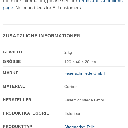
For more information, please see our
Terms and Conditions
page
. No import fees for EU customers.
ZUSÄTZLICHE INFORMATIONEN
GEWICHT
2 kg
GRÖSSE
120 × 40 × 20 cm
MARKE
Faserschmiede GmbH
MATERIAL
Carbon
HERSTELLER
FaserSchmiede GmbH
PRODUKTKATEGORIE
Exterieur
PRODUKTTYP
Aftermarket Teile