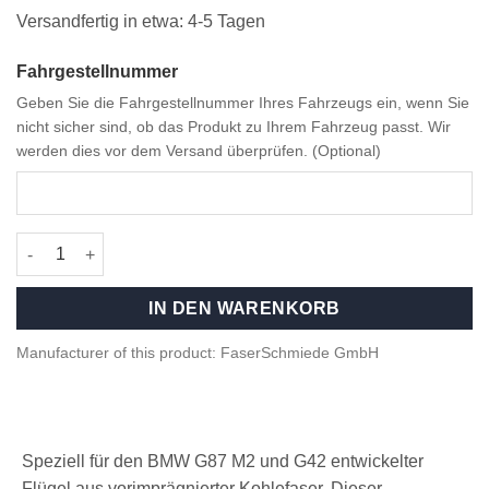
2.399,00 €
2.199,00 €.
Versandfertig in etwa: 4-5 Tagen
Fahrgestellnummer
Geben Sie die Fahrgestellnummer Ihres Fahrzeugs ein, wenn Sie
nicht sicher sind, ob das Produkt zu Ihrem Fahrzeug passt. Wir
werden dies vor dem Versand überprüfen. (Optional)
Competition Carbon fiber Rear Wing for BMW G87 M2 Menge
IN DEN WARENKORB
Manufacturer of this product: FaserSchmiede GmbH
Speziell für den BMW G87 M2 und G42 entwickelter
Flügel aus vorimprägnierter Kohlefaser. Dieser