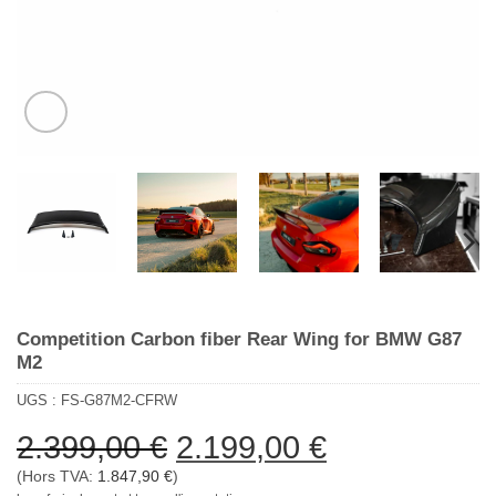
Competition Carbon fiber Rear Wing for BMW G87
M2
UGS :
FS-G87M2-CFRW
Le
Le
2.399,00
€
2.199,00
€
prix
prix
(Hors TVA:
1.847,90
€
)