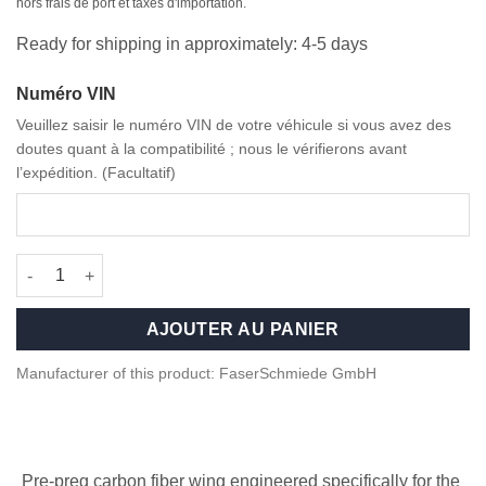
initial
actuel
hors frais de port et taxes d'importation.
était :
est :
Ready for shipping in approximately: 4-5 days
2.399,00 €.
2.199,00 €.
Numéro VIN
Veuillez saisir le numéro VIN de votre véhicule si vous avez des
doutes quant à la compatibilité ; nous le vérifierons avant
l’expédition. (Facultatif)
quantité de Competition Carbon fiber Rear Wing for BMW G87 
AJOUTER AU PANIER
Manufacturer of this product: FaserSchmiede GmbH
Pre-preg carbon fiber wing engineered specifically for the