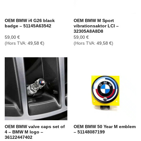
OEM BMW i4 G26 black
OEM BMW M Sport
badge – 51145A63542
vibrationsaktor LCI –
32305A8A8D8
59,00
€
59,00
€
(Hors TVA:
49,58
€
)
(Hors TVA:
49,58
€
)
OEM BMW valve caps set of
OEM BMW 50 Year M emblem
4 – BMW M logo –
– 51148087199
36122447402