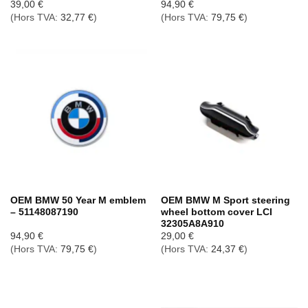
39,00
€
94,90
€
(Hors TVA:
32,77
€
)
(Hors TVA:
79,75
€
)
OEM BMW 50 Year M emblem
OEM BMW M Sport steering
– 51148087190
wheel bottom cover LCI
32305A8A910
94,90
€
29,00
€
(Hors TVA:
79,75
€
)
(Hors TVA:
24,37
€
)