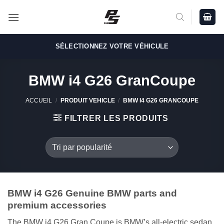
Passer
au
contenu
SÉLECTIONNEZ VOTRE VÉHICULE
BMW i4 G26 GranCoupe
ACCUEIL
/
PRODUIT VEHICLE
/
BMW I4 G26 GRANCOUPE
FILTRER LES PRODUITS
BMW i4 G26 Genuine BMW parts and
premium accessories
The BMW i4 G26 Gran Coupe is BMW’s all-electric sedan,