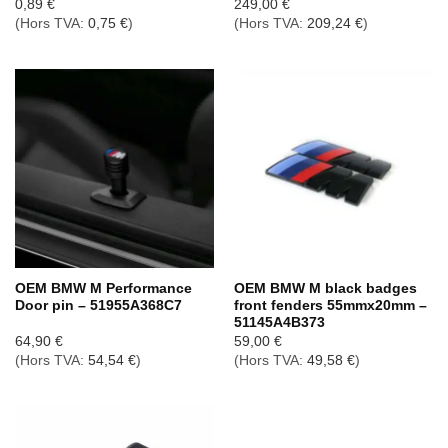
0,89
€
249,00
€
(Hors TVA:
0,75
€
)
(Hors TVA:
209,24
€
)
OEM BMW M Performance
OEM BMW M black badges
Door pin – 51955A368C7
front fenders 55mmx20mm –
51145A4B373
64,90
€
59,00
€
(Hors TVA:
54,54
€
)
(Hors TVA:
49,58
€
)