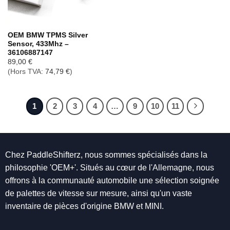
OEM BMW TPMS Silver
Sensor, 433Mhz –
36106887147
89,00
€
(Hors TVA:
74,79
€
)
1
2
3
4
…
9
10
11
Chez PaddleShifterz, nous sommes spécialisés dans la
philosophie 'OEM+'. Situés au cœur de l'Allemagne, nous
offrons à la communauté automobile une sélection soignée
de palettes de vitesse sur mesure, ainsi qu'un vaste
inventaire de pièces d'origine BMW et MINI.