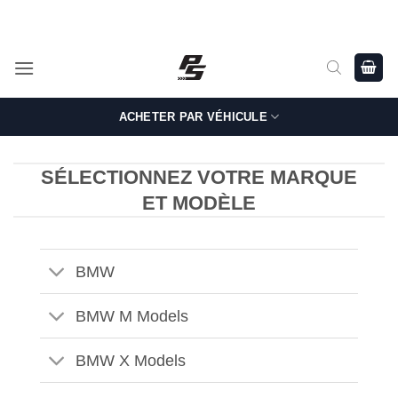
Passer
Shop Genuine, OEM BMW and MINI Parts - Shipping worldwide
from Germany.
au
contenu
ACHETER PAR VÉHICULE
SÉLECTIONNEZ VOTRE MARQUE
ET MODÈLE
BMW
BMW M Models
BMW X Models